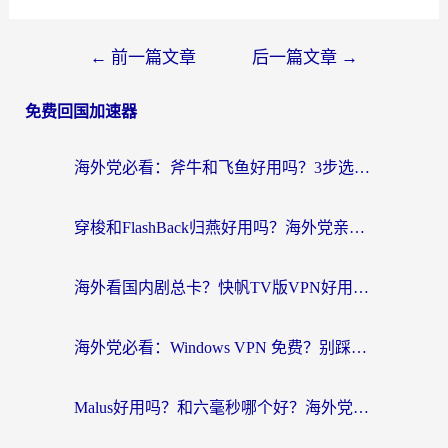
←
前一篇文章
后一篇文章
→
免费回国加速器
海外党必看：斧牛和飞鱼好用吗？3步选对回国加速器，无缝刷剧玩国服
穿梭和FlashBack归燕好用吗？海外党亲测3款热门回国加速器，教你选对不踩坑
海外看国内剧总卡？快帆TV版VPN好用吗？和快滚VPN对比哪个回国效果更好？
海外党必看：Windows VPN 免费？别踩坑！教你选对好用的国内加速器无缝回国
Malus好用吗？和六毫秒哪个好？海外党选回国加速器的避坑指南