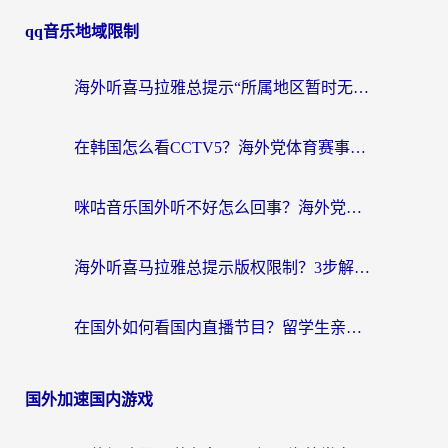
qq音乐地域限制
海外听喜马拉雅总提示“所属地区暂时无版权”？这个限制解除方法亲测有效！
在韩国怎么看CCTV5？海外党体育赛事+中文解说观看终极指南
咪咕音乐国外听不好怎么回事？海外党听歌自由的终极解决方案来了
海外听喜马拉雅总提示版权限制？3步解决+2个音乐平台问题全攻略
在国外如何看国内直播节目？留学生亲测有效的追剧加速指南
国外加速国内游戏