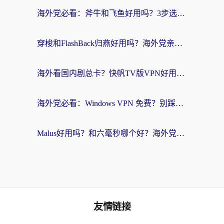
海外党必看：斧牛和飞鱼好用吗？3步选对回国加速器，无缝刷剧玩国服
穿梭和FlashBack归燕好用吗？海外党亲测3款热门回国加速器，教你选对不踩坑
海外看国内剧总卡？快帆TV版VPN好用吗？和快滚VPN对比哪个回国效果更好？
海外党必看：Windows VPN 免费？别踩坑！教你选对好用的国内加速器无缝回国
Malus好用吗？和六毫秒哪个好？海外党选回国加速器的避坑指南
友情链接