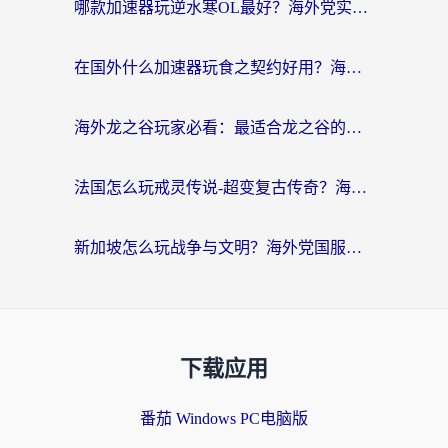
哪款加速器玩逆水寒OL最好？海外党实测后的终极选择指南
在国外什么加速器玩食之契约好用？海外党亲测有效的国服游戏加速指南
海外龙之谷玩家必看：最适合龙之谷的加速器，解决延迟卡顿还能畅玩幻书启示录和梦幻西游？
法国怎么玩戒灵传说-超变复古传奇？海外玩家国服游戏加速终极指南
新加坡怎么玩战争与文明？海外党国服游戏加速器终极避坑指南
下载应用
番茄 Windows PC电脑版