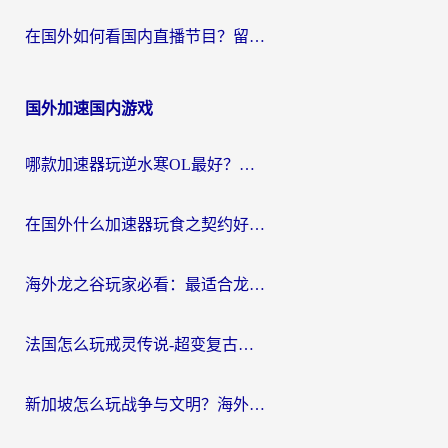
在国外如何看国内直播节目？留学生亲测有效的追剧加速指南
国外加速国内游戏
哪款加速器玩逆水寒OL最好？海外党实测后的终极选择指南
在国外什么加速器玩食之契约好用？海外党亲测有效的国服游戏加速指南
海外龙之谷玩家必看：最适合龙之谷的加速器，解决延迟卡顿还能畅玩幻书启示录和梦幻西游？
法国怎么玩戒灵传说-超变复古传奇？海外玩家国服游戏加速终极指南
新加坡怎么玩战争与文明？海外党国服游戏加速器终极避坑指南