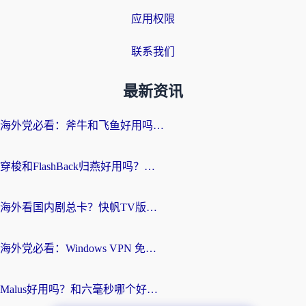
应用权限
联系我们
最新资讯
海外党必看：斧牛和飞鱼好用吗？3步选对回国加速器，无缝刷剧玩国服
穿梭和FlashBack归燕好用吗？海外党亲测3款热门回国加速器，教你选对不踩坑
海外看国内剧总卡？快帆TV版VPN好用吗？和快滚VPN对比哪个回国效果更好？
海外党必看：Windows VPN 免费？别踩坑！教你选对好用的国内加速器无缝回国
Malus好用吗？和六毫秒哪个好？海外党选回国加速器的避坑指南