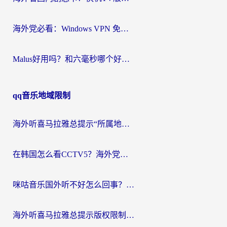
海外党必看：Windows VPN 免费？别踩坑！教你选对好用的国内加速器无缝回国
Malus好用吗？和六毫秒哪个好？海外党选回国加速器的避坑指南
qq音乐地域限制
海外听喜马拉雅总提示“所属地区暂时无版权”？这个限制解除方法亲测有效！
在韩国怎么看CCTV5？海外党体育赛事+中文解说观看终极指南
咪咕音乐国外听不好怎么回事？海外党听歌自由的终极解决方案来了
海外听喜马拉雅总提示版权限制？3步解决+2个音乐平台问题全攻略