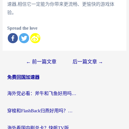
速器,相信它一定能为你带来更流畅、更愉快的游戏体
验。
Spread the love
文
←
前一篇文章
后一篇文章
→
章
免费回国加速器
导
航
海外党必看：斧牛和飞鱼好用吗？3步选对回国加速器，无缝刷剧玩国服
穿梭和FlashBack归燕好用吗？海外党亲测3款热门回国加速器，教你选对不踩坑
海外看国内剧总卡？快帆TV版VPN好用吗？和快滚VPN对比哪个回国效果更好？