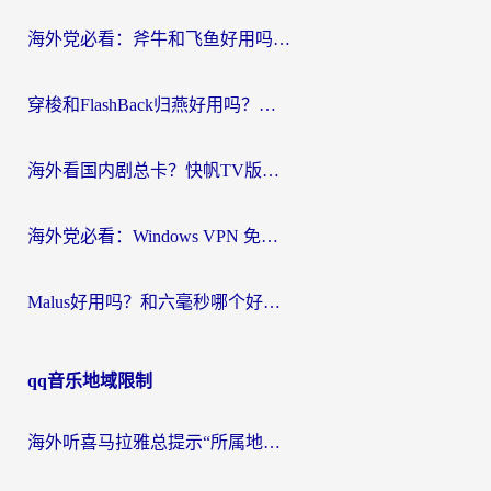
航
海外党必看：斧牛和飞鱼好用吗？3步选对回国加速器，无缝刷剧玩国服
穿梭和FlashBack归燕好用吗？海外党亲测3款热门回国加速器，教你选对不踩坑
海外看国内剧总卡？快帆TV版VPN好用吗？和快滚VPN对比哪个回国效果更好？
海外党必看：Windows VPN 免费？别踩坑！教你选对好用的国内加速器无缝回国
Malus好用吗？和六毫秒哪个好？海外党选回国加速器的避坑指南
qq音乐地域限制
海外听喜马拉雅总提示“所属地区暂时无版权”？这个限制解除方法亲测有效！