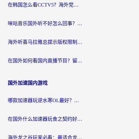
在韩国怎么看CCTV5？海外党体育赛事+中文解说观看终极指南
咪咕音乐国外听不好怎么回事？海外党听歌自由的终极解决方案来了
海外听喜马拉雅总提示版权限制？3步解决+2个音乐平台问题全攻略
在国外如何看国内直播节目？留学生亲测有效的追剧加速指南
国外加速国内游戏
哪款加速器玩逆水寒OL最好？海外党实测后的终极选择指南
在国外什么加速器玩食之契约好用？海外党亲测有效的国服游戏加速指南
海外龙之谷玩家必看：最适合龙之谷的加速器，解决延迟卡顿还能畅玩幻书启示录和梦幻西游？