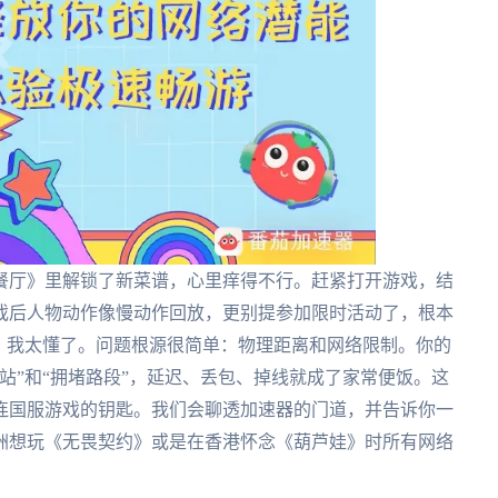
餐厅》里解锁了新菜谱，心里痒得不行。赶紧打开游戏，结
戏后人物动作像慢动作回放，更别提参加限时活动了，根本
，我太懂了。问题根源很简单：物理距离和网络限制。你的
站”和“拥堵路段”，延迟、丢包、掉线就成了家常便饭。这
连国服游戏的钥匙。我们会聊透加速器的门道，并告诉你一
洲想玩《无畏契约》或是在香港怀念《葫芦娃》时所有网络