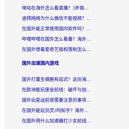
咪咕在海外怎么看直播？3步搞定地域限制，还能畅看腾讯视频与国内热剧
迪拜网络为什么微信不能视频？海外党必看的回国加速全攻略
在国外能正常使用国内软件吗？海外党亲测有效的无缝访问指南
哔哩哔哩在国外怎么看番？海外党追剧看片的终极解决方案
在国外想看爱奇艺版权限制怎么办？海外华人必看的追剧自由指南
国外加速国内游戏
国外打重生细胞有延迟？这份海外畅玩国服游戏加速器终极指南请收好
在欧洲能玩堡垒前线：破坏与创造吗？海外党国服游戏不卡顿的秘密
国外玩星战前夜需要注意的事项：一份来自老玩家的网络生存指南
在国外能玩剑灵2吗知乎？海外党亲测有效的国服游戏加速指南
在国外用什么加速器打少女前线：云图计划不卡？一个老玩家的掏心分享