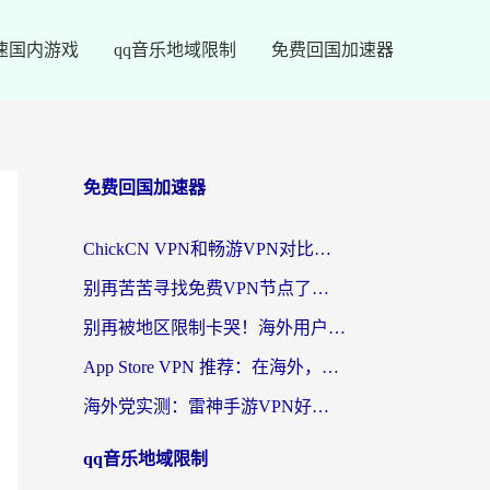
速国内游戏
qq音乐地域限制
免费回国加速器
免费回国加速器
ChickCN VPN和畅游VPN对比哪个回国效果更好？海外党必看的回国加速器选择指南
别再苦苦寻找免费VPN节点了，这才是海外访问国内资源的正确姿势
别再被地区限制卡哭！海外用户vpn中国下载全攻略，无缝刷剧办公社交
App Store VPN 推荐：在海外，如何找回那扇回家的“任意门”？
海外党实测：雷神手游VPN好用吗？和闪电VPN对比哪个回国效果更好？附小众工具深度测评
qq音乐地域限制