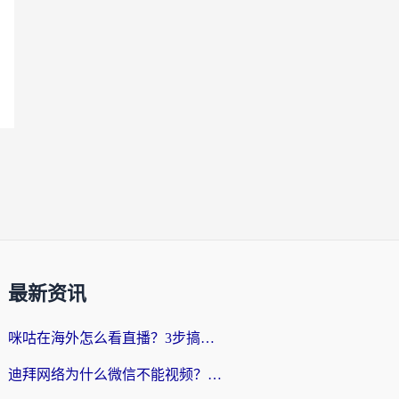
最新资讯
咪咕在海外怎么看直播？3步搞定地域限制，还能畅看腾讯视频与国内热剧
迪拜网络为什么微信不能视频？海外党必看的回国加速全攻略