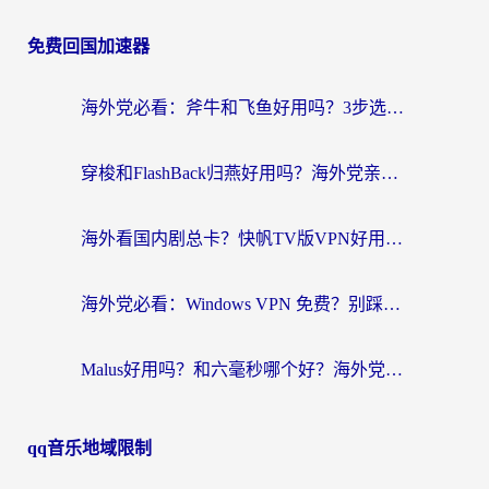
免费回国加速器
海外党必看：斧牛和飞鱼好用吗？3步选对回国加速器，无缝刷剧玩国服
穿梭和FlashBack归燕好用吗？海外党亲测3款热门回国加速器，教你选对不踩坑
海外看国内剧总卡？快帆TV版VPN好用吗？和快滚VPN对比哪个回国效果更好？
海外党必看：Windows VPN 免费？别踩坑！教你选对好用的国内加速器无缝回国
Malus好用吗？和六毫秒哪个好？海外党选回国加速器的避坑指南
qq音乐地域限制