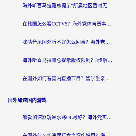
海外听喜马拉雅总提示“所属地区暂时无版权”？这个限制解除方法亲测有效！
在韩国怎么看CCTV5？海外党体育赛事+中文解说观看终极指南
咪咕音乐国外听不好怎么回事？海外党听歌自由的终极解决方案来了
海外听喜马拉雅总提示版权限制？3步解决+2个音乐平台问题全攻略
在国外如何看国内直播节目？留学生亲测有效的追剧加速指南
国外加速国内游戏
哪款加速器玩逆水寒OL最好？海外党实测后的终极选择指南
在国外什么加速器玩食之契约好用？海外党亲测有效的国服游戏加速指南