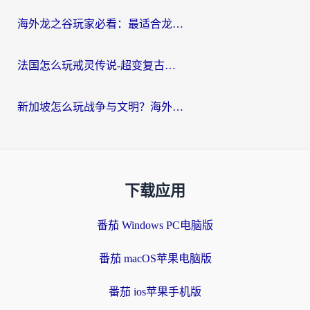
海外龙之谷玩家必看：最适合龙之谷的加速器，解决延迟卡顿还能畅玩幻书启示录和梦幻西游？
法国怎么玩戒灵传说-超变复古传奇？海外玩家国服游戏加速终极指南
新加坡怎么玩战争与文明？海外党国服游戏加速器终极避坑指南
下载应用
番茄 Windows PC电脑版
番茄 macOS苹果电脑版
番茄 ios苹果手机版