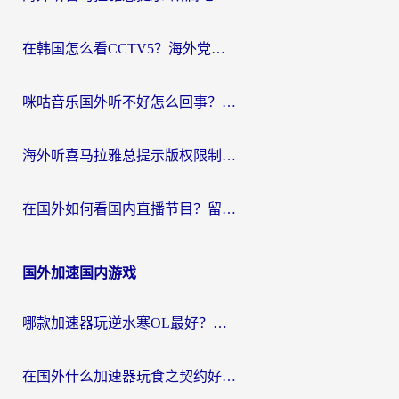
在韩国怎么看CCTV5？海外党体育赛事+中文解说观看终极指南
咪咕音乐国外听不好怎么回事？海外党听歌自由的终极解决方案来了
海外听喜马拉雅总提示版权限制？3步解决+2个音乐平台问题全攻略
在国外如何看国内直播节目？留学生亲测有效的追剧加速指南
国外加速国内游戏
哪款加速器玩逆水寒OL最好？海外党实测后的终极选择指南
在国外什么加速器玩食之契约好用？海外党亲测有效的国服游戏加速指南