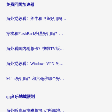
免费回国加速器
导
航
海外党必看：斧牛和飞鱼好用吗？3步选对回国加速器，无缝刷剧玩国服
穿梭和FlashBack归燕好用吗？海外党亲测3款热门回国加速器，教你选对不踩坑
海外看国内剧总卡？快帆TV版VPN好用吗？和快滚VPN对比哪个回国效果更好？
海外党必看：Windows VPN 免费？别踩坑！教你选对好用的国内加速器无缝回国
Malus好用吗？和六毫秒哪个好？海外党选回国加速器的避坑指南
qq音乐地域限制
海外听喜马拉雅总提示“所属地区暂时无版权”？这个限制解除方法亲测有效！