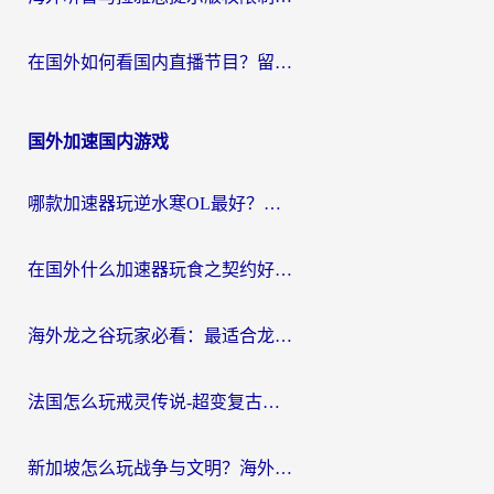
在国外如何看国内直播节目？留学生亲测有效的追剧加速指南
国外加速国内游戏
哪款加速器玩逆水寒OL最好？海外党实测后的终极选择指南
在国外什么加速器玩食之契约好用？海外党亲测有效的国服游戏加速指南
海外龙之谷玩家必看：最适合龙之谷的加速器，解决延迟卡顿还能畅玩幻书启示录和梦幻西游？
法国怎么玩戒灵传说-超变复古传奇？海外玩家国服游戏加速终极指南
新加坡怎么玩战争与文明？海外党国服游戏加速器终极避坑指南