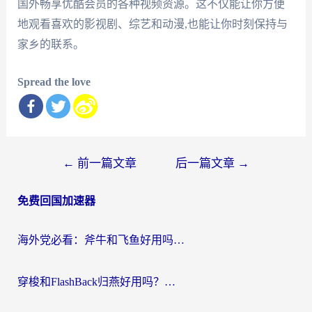
国外畅享优酷会员的各种视频资源。这不仅能让你方便
地观看喜欢的影视剧、综艺和动漫,也能让你时刻保持与
家乡的联系。
Spread the love
文
←
前一篇文章
后一篇文章
→
章
免费回国加速器
导
航
海外党必看：斧牛和飞鱼好用吗？3步选对回国加速器，无缝刷剧玩国服
穿梭和FlashBack归燕好用吗？海外党亲测3款热门回国加速器，教你选对不踩坑