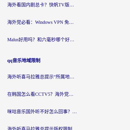
海外看国内剧总卡？快帆TV版VPN好用吗？和快滚VPN对比哪个回国效果更好？
海外党必看：Windows VPN 免费？别踩坑！教你选对好用的国内加速器无缝回国
Malus好用吗？和六毫秒哪个好？海外党选回国加速器的避坑指南
qq音乐地域限制
海外听喜马拉雅总提示“所属地区暂时无版权”？这个限制解除方法亲测有效！
在韩国怎么看CCTV5？海外党体育赛事+中文解说观看终极指南
咪咕音乐国外听不好怎么回事？海外党听歌自由的终极解决方案来了
海外听喜马拉雅总提示版权限制？3步解决+2个音乐平台问题全攻略