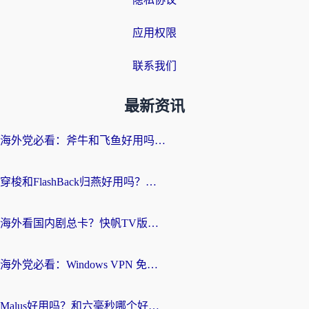
应用权限
联系我们
最新资讯
海外党必看：斧牛和飞鱼好用吗？3步选对回国加速器，无缝刷剧玩国服
穿梭和FlashBack归燕好用吗？海外党亲测3款热门回国加速器，教你选对不踩坑
海外看国内剧总卡？快帆TV版VPN好用吗？和快滚VPN对比哪个回国效果更好？
海外党必看：Windows VPN 免费？别踩坑！教你选对好用的国内加速器无缝回国
Malus好用吗？和六毫秒哪个好？海外党选回国加速器的避坑指南