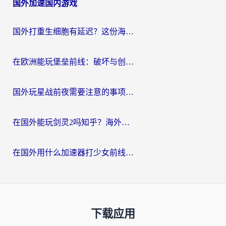
国外加速国内游戏
国外打重生细胞有延迟？这份海外畅玩国服游戏加速器终极指南请收好
在欧洲能玩堡垒前线：破坏与创造吗？海外党国服游戏不卡顿的秘密
国外玩星战前夜需要注意的事项：一份来自老玩家的网络生存指南
在国外能玩剑灵2吗知乎？海外党亲测有效的国服游戏加速指南
在国外用什么加速器打少女前线：云图计划不卡？一个老玩家的掏心分享
下载应用