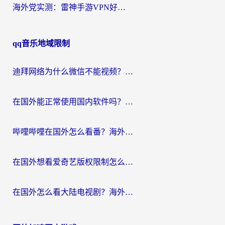
海外党实测：雷神手游VPN好用吗？和闪电VPN对比哪个回国效果更好？附小众工具深度测评
qq音乐地域限制
迪拜网络为什么微信不能视频？海外党必看的回国加速全攻略
在国外能正常使用国内软件吗？海外党亲测有效的无缝访问指南
哔哩哔哩在国外怎么看番？海外党追剧看片的终极解决方案
在国外想看爱奇艺版权限制怎么办？海外华人必看的追剧自由指南
在国外怎么看大陆电视剧？海外党亲测有效的解决方案