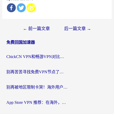
文
←
前一篇文章
后一篇文章
→
章
免费回国加速器
导
航
ChickCN VPN和畅游VPN对比哪个回国效果更好？海外党必看的回国加速器选择指南
别再苦苦寻找免费VPN节点了，这才是海外访问国内资源的正确姿势
别再被地区限制卡哭！海外用户vpn中国下载全攻略，无缝刷剧办公社交
App Store VPN 推荐：在海外，如何找回那扇回家的“任意门”？