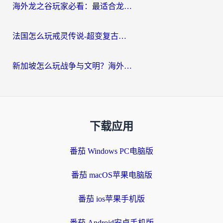
海外龙之谷玩家必看：最适合龙之谷的加速器，解决延迟卡顿还能畅玩幻书启示录和梦幻西游？
法国怎么玩戒灵传说-超变复古传奇？海外玩家国服游戏加速终极指南
新加坡怎么玩战争与文明？海外党国服游戏加速器终极避坑指南
下载应用
番茄 Windows PC电脑版
番茄 macOS苹果电脑版
番茄 ios苹果手机版
番茄 Android安卓手机版