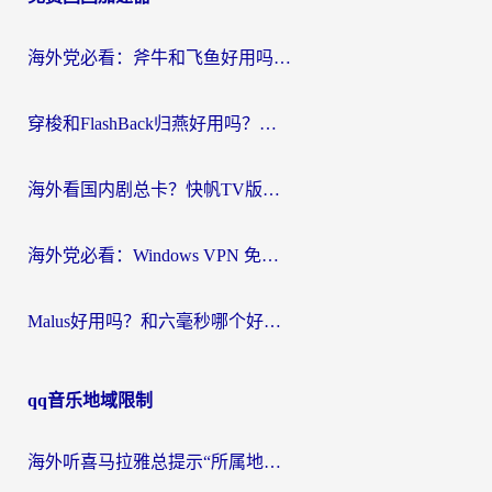
航
海外党必看：斧牛和飞鱼好用吗？3步选对回国加速器，无缝刷剧玩国服
穿梭和FlashBack归燕好用吗？海外党亲测3款热门回国加速器，教你选对不踩坑
海外看国内剧总卡？快帆TV版VPN好用吗？和快滚VPN对比哪个回国效果更好？
海外党必看：Windows VPN 免费？别踩坑！教你选对好用的国内加速器无缝回国
Malus好用吗？和六毫秒哪个好？海外党选回国加速器的避坑指南
qq音乐地域限制
海外听喜马拉雅总提示“所属地区暂时无版权”？这个限制解除方法亲测有效！