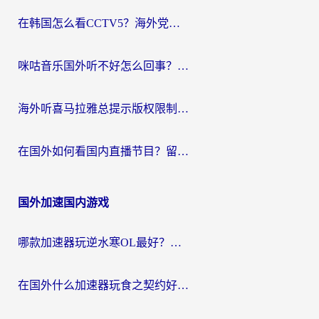
在韩国怎么看CCTV5？海外党体育赛事+中文解说观看终极指南
咪咕音乐国外听不好怎么回事？海外党听歌自由的终极解决方案来了
海外听喜马拉雅总提示版权限制？3步解决+2个音乐平台问题全攻略
在国外如何看国内直播节目？留学生亲测有效的追剧加速指南
国外加速国内游戏
哪款加速器玩逆水寒OL最好？海外党实测后的终极选择指南
在国外什么加速器玩食之契约好用？海外党亲测有效的国服游戏加速指南