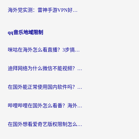
海外党实测：雷神手游VPN好用吗？和闪电VPN对比哪个回国效果更好？附小众工具深度测评
qq音乐地域限制
咪咕在海外怎么看直播？3步搞定地域限制，还能畅看腾讯视频与国内热剧
迪拜网络为什么微信不能视频？海外党必看的回国加速全攻略
在国外能正常使用国内软件吗？海外党亲测有效的无缝访问指南
哔哩哔哩在国外怎么看番？海外党追剧看片的终极解决方案
在国外想看爱奇艺版权限制怎么办？海外华人必看的追剧自由指南