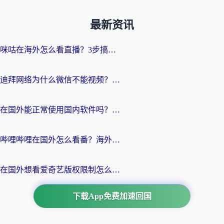
最新资讯
咪咕在海外怎么看直播？3步搞定地域限制，还能畅看腾讯视频与国内热剧
迪拜网络为什么微信不能视频？海外党必看的回国加速全攻略
在国外能正常使用国内软件吗？海外党亲测有效的无缝访问指南
哔哩哔哩在国外怎么看番？海外党追剧看片的终极解决方案
在国外想看爱奇艺版权限制怎么办？海外华人必看的追剧自由指南
下载App免费加速回国