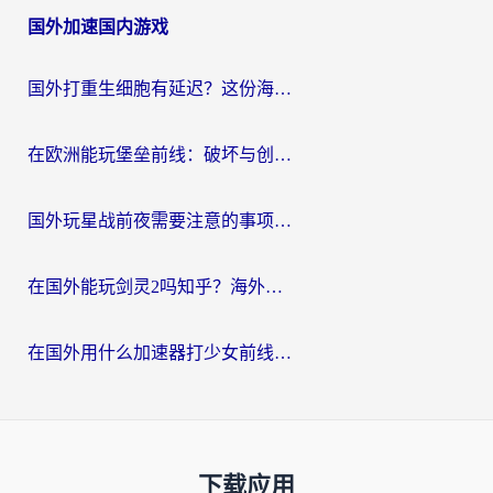
国外加速国内游戏
国外打重生细胞有延迟？这份海外畅玩国服游戏加速器终极指南请收好
在欧洲能玩堡垒前线：破坏与创造吗？海外党国服游戏不卡顿的秘密
国外玩星战前夜需要注意的事项：一份来自老玩家的网络生存指南
在国外能玩剑灵2吗知乎？海外党亲测有效的国服游戏加速指南
在国外用什么加速器打少女前线：云图计划不卡？一个老玩家的掏心分享
下载应用