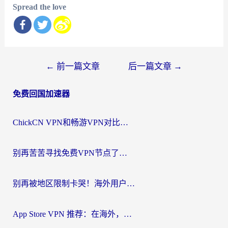
Spread the love
文
←
前一篇文章
后一篇文章
→
章
免费回国加速器
导
航
ChickCN VPN和畅游VPN对比哪个回国效果更好？海外党必看的回国加速器选择指南
别再苦苦寻找免费VPN节点了，这才是海外访问国内资源的正确姿势
别再被地区限制卡哭！海外用户vpn中国下载全攻略，无缝刷剧办公社交
App Store VPN 推荐：在海外，如何找回那扇回家的“任意门”？