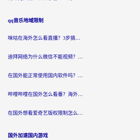
qq音乐地域限制
咪咕在海外怎么看直播？3步搞定地域限制，还能畅看腾讯视频与国内热剧
迪拜网络为什么微信不能视频？海外党必看的回国加速全攻略
在国外能正常使用国内软件吗？海外党亲测有效的无缝访问指南
哔哩哔哩在国外怎么看番？海外党追剧看片的终极解决方案
在国外想看爱奇艺版权限制怎么办？海外华人必看的追剧自由指南
国外加速国内游戏