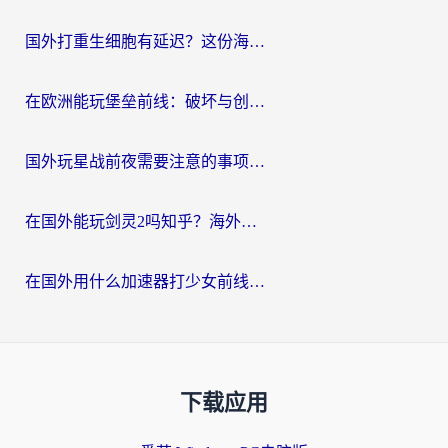
国外打重生细胞有延迟？这份海外畅玩国服游戏加速器终极指南请收好
在欧洲能玩堡垒前线：破坏与创造吗？海外党国服游戏不卡顿的秘密
国外玩星战前夜需要注意的事项：一份来自老玩家的网络生存指南
在国外能玩剑灵2吗知乎？海外党亲测有效的国服游戏加速指南
在国外用什么加速器打少女前线：云图计划不卡？一个老玩家的掏心分享
下载应用