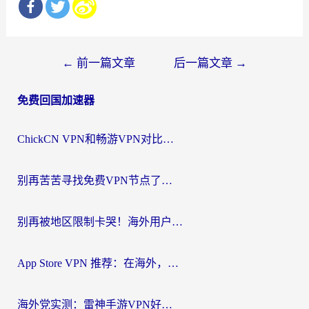
文
←
前一篇文章
后一篇文章
→
章
免费回国加速器
导
航
ChickCN VPN和畅游VPN对比哪个回国效果更好？海外党必看的回国加速器选择指南
别再苦苦寻找免费VPN节点了，这才是海外访问国内资源的正确姿势
别再被地区限制卡哭！海外用户vpn中国下载全攻略，无缝刷剧办公社交
App Store VPN 推荐：在海外，如何找回那扇回家的“任意门”？
海外党实测：雷神手游VPN好用吗？和闪电VPN对比哪个回国效果更好？附小众工具深度测评