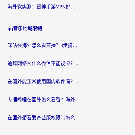
海外党实测：雷神手游VPN好用吗？和闪电VPN对比哪个回国效果更好？附小众工具深度测评
qq音乐地域限制
咪咕在海外怎么看直播？3步搞定地域限制，还能畅看腾讯视频与国内热剧
迪拜网络为什么微信不能视频？海外党必看的回国加速全攻略
在国外能正常使用国内软件吗？海外党亲测有效的无缝访问指南
哔哩哔哩在国外怎么看番？海外党追剧看片的终极解决方案
在国外想看爱奇艺版权限制怎么办？海外华人必看的追剧自由指南