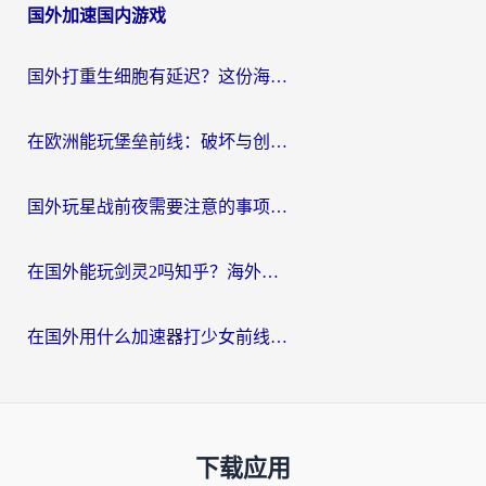
国外加速国内游戏
国外打重生细胞有延迟？这份海外畅玩国服游戏加速器终极指南请收好
在欧洲能玩堡垒前线：破坏与创造吗？海外党国服游戏不卡顿的秘密
国外玩星战前夜需要注意的事项：一份来自老玩家的网络生存指南
在国外能玩剑灵2吗知乎？海外党亲测有效的国服游戏加速指南
在国外用什么加速器打少女前线：云图计划不卡？一个老玩家的掏心分享
下载应用