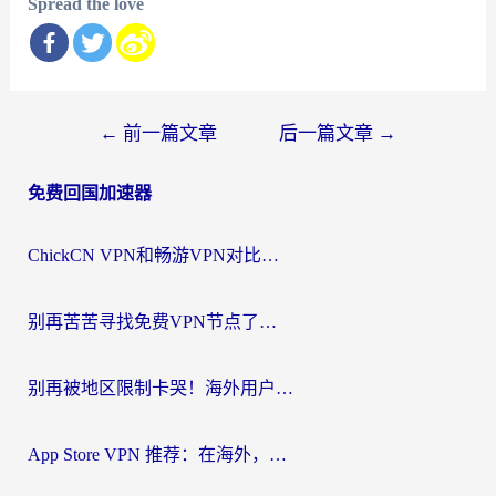
Spread the love
文
←
前一篇文章
后一篇文章
→
章
免费回国加速器
导
航
ChickCN VPN和畅游VPN对比哪个回国效果更好？海外党必看的回国加速器选择指南
别再苦苦寻找免费VPN节点了，这才是海外访问国内资源的正确姿势
别再被地区限制卡哭！海外用户vpn中国下载全攻略，无缝刷剧办公社交
App Store VPN 推荐：在海外，如何找回那扇回家的“任意门”？