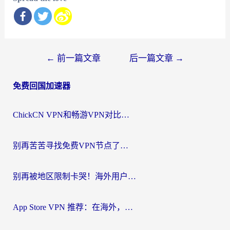
文
←
前一篇文章
后一篇文章
→
章
免费回国加速器
导
航
ChickCN VPN和畅游VPN对比哪个回国效果更好？海外党必看的回国加速器选择指南
别再苦苦寻找免费VPN节点了，这才是海外访问国内资源的正确姿势
别再被地区限制卡哭！海外用户vpn中国下载全攻略，无缝刷剧办公社交
App Store VPN 推荐：在海外，如何找回那扇回家的“任意门”？