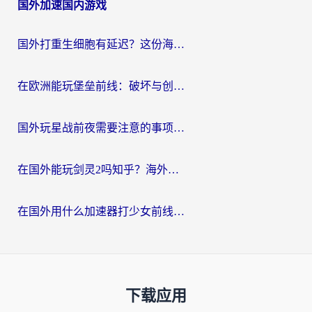
国外加速国内游戏
国外打重生细胞有延迟？这份海外畅玩国服游戏加速器终极指南请收好
在欧洲能玩堡垒前线：破坏与创造吗？海外党国服游戏不卡顿的秘密
国外玩星战前夜需要注意的事项：一份来自老玩家的网络生存指南
在国外能玩剑灵2吗知乎？海外党亲测有效的国服游戏加速指南
在国外用什么加速器打少女前线：云图计划不卡？一个老玩家的掏心分享
下载应用