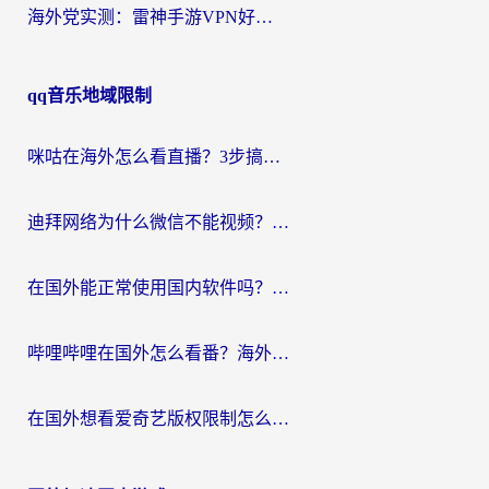
海外党实测：雷神手游VPN好用吗？和闪电VPN对比哪个回国效果更好？附小众工具深度测评
qq音乐地域限制
咪咕在海外怎么看直播？3步搞定地域限制，还能畅看腾讯视频与国内热剧
迪拜网络为什么微信不能视频？海外党必看的回国加速全攻略
在国外能正常使用国内软件吗？海外党亲测有效的无缝访问指南
哔哩哔哩在国外怎么看番？海外党追剧看片的终极解决方案
在国外想看爱奇艺版权限制怎么办？海外华人必看的追剧自由指南