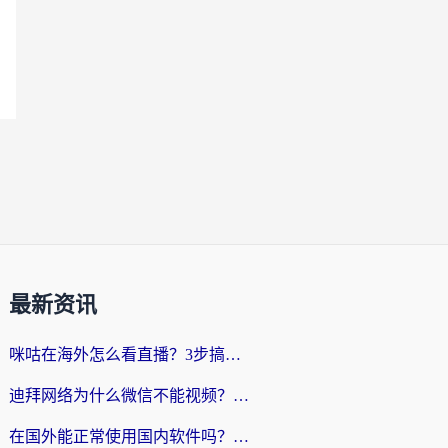
最新资讯
咪咕在海外怎么看直播？3步搞定地域限制，还能畅看腾讯视频与国内热剧
迪拜网络为什么微信不能视频？海外党必看的回国加速全攻略
在国外能正常使用国内软件吗？海外党亲测有效的无缝访问指南