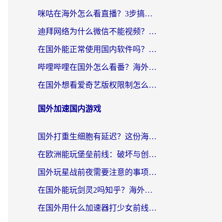
咪咕在海外怎么看直播？3步搞定地域限制，还能畅看腾讯视频与国内热剧
迪拜网络为什么微信不能视频？海外党必看的回国加速全攻略
在国外能正常使用国内软件吗？海外党亲测有效的无缝访问指南
哔哩哔哩在国外怎么看番？海外党追剧看片的终极解决方案
在国外想看爱奇艺版权限制怎么办？海外华人必看的追剧自由指南
国外加速国内游戏
国外打重生细胞有延迟？这份海外畅玩国服游戏加速器终极指南请收好
在欧洲能玩堡垒前线：破坏与创造吗？海外党国服游戏不卡顿的秘密
国外玩星战前夜需要注意的事项：一份来自老玩家的网络生存指南
在国外能玩剑灵2吗知乎？海外党亲测有效的国服游戏加速指南
在国外用什么加速器打少女前线：云图计划不卡？一个老玩家的掏心分享