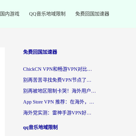
国内游戏
QQ音乐地域限制
免费回国加速器
免费回国加速器
ChickCN VPN和畅游VPN对比哪个回国效果更好？海外党必看的回国加速器选择指南
别再苦苦寻找免费VPN节点了，这才是海外访问国内资源的正确姿势
别再被地区限制卡哭！海外用户vpn中国下载全攻略，无缝刷剧办公社交
App Store VPN 推荐：在海外，如何找回那扇回家的“任意门”？
海外党实测：雷神手游VPN好用吗？和闪电VPN对比哪个回国效果更好？附小众工具深度测评
qq音乐地域限制