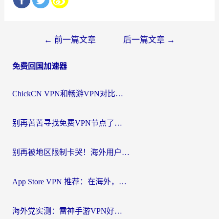
文
←
前一篇文章
后一篇文章
→
章
免费回国加速器
导
航
ChickCN VPN和畅游VPN对比哪个回国效果更好？海外党必看的回国加速器选择指南
别再苦苦寻找免费VPN节点了，这才是海外访问国内资源的正确姿势
别再被地区限制卡哭！海外用户vpn中国下载全攻略，无缝刷剧办公社交
App Store VPN 推荐：在海外，如何找回那扇回家的“任意门”？
海外党实测：雷神手游VPN好用吗？和闪电VPN对比哪个回国效果更好？附小众工具深度测评