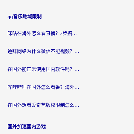
qq音乐地域限制
咪咕在海外怎么看直播？3步搞定地域限制，还能畅看腾讯视频与国内热剧
迪拜网络为什么微信不能视频？海外党必看的回国加速全攻略
在国外能正常使用国内软件吗？海外党亲测有效的无缝访问指南
哔哩哔哩在国外怎么看番？海外党追剧看片的终极解决方案
在国外想看爱奇艺版权限制怎么办？海外华人必看的追剧自由指南
国外加速国内游戏