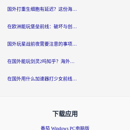
国外打重生细胞有延迟？这份海外畅玩国服游戏加速器终极指南请收好
在欧洲能玩堡垒前线：破坏与创造吗？海外党国服游戏不卡顿的秘密
国外玩星战前夜需要注意的事项：一份来自老玩家的网络生存指南
在国外能玩剑灵2吗知乎？海外党亲测有效的国服游戏加速指南
在国外用什么加速器打少女前线：云图计划不卡？一个老玩家的掏心分享
下载应用
番茄 Windows PC电脑版