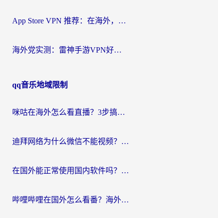
App Store VPN 推荐：在海外，如何找回那扇回家的“任意门”？
海外党实测：雷神手游VPN好用吗？和闪电VPN对比哪个回国效果更好？附小众工具深度测评
qq音乐地域限制
咪咕在海外怎么看直播？3步搞定地域限制，还能畅看腾讯视频与国内热剧
迪拜网络为什么微信不能视频？海外党必看的回国加速全攻略
在国外能正常使用国内软件吗？海外党亲测有效的无缝访问指南
哔哩哔哩在国外怎么看番？海外党追剧看片的终极解决方案