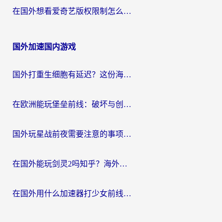
在国外想看爱奇艺版权限制怎么办？海外华人必看的追剧自由指南
国外加速国内游戏
国外打重生细胞有延迟？这份海外畅玩国服游戏加速器终极指南请收好
在欧洲能玩堡垒前线：破坏与创造吗？海外党国服游戏不卡顿的秘密
国外玩星战前夜需要注意的事项：一份来自老玩家的网络生存指南
在国外能玩剑灵2吗知乎？海外党亲测有效的国服游戏加速指南
在国外用什么加速器打少女前线：云图计划不卡？一个老玩家的掏心分享