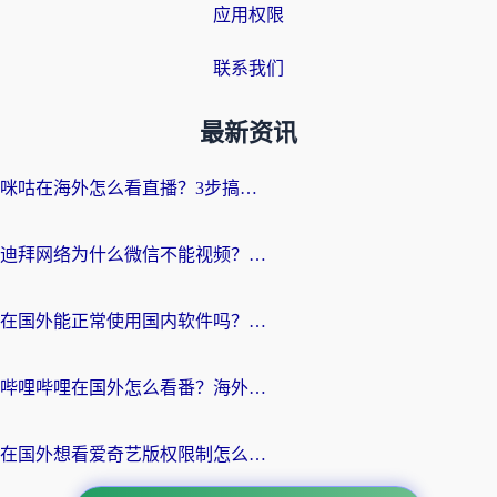
应用权限
联系我们
最新资讯
咪咕在海外怎么看直播？3步搞定地域限制，还能畅看腾讯视频与国内热剧
迪拜网络为什么微信不能视频？海外党必看的回国加速全攻略
在国外能正常使用国内软件吗？海外党亲测有效的无缝访问指南
哔哩哔哩在国外怎么看番？海外党追剧看片的终极解决方案
在国外想看爱奇艺版权限制怎么办？海外华人必看的追剧自由指南