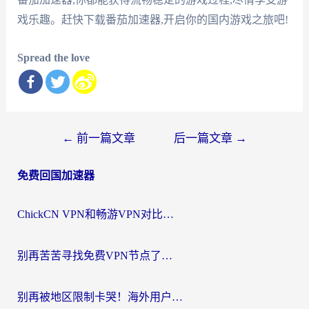
戏乐趣。赶快下载番茄加速器,开启你的国内游戏之旅吧!
Spread the love
文
←
前一篇文章
后一篇文章
→
章
免费回国加速器
导
航
ChickCN VPN和畅游VPN对比哪个回国效果更好？海外党必看的回国加速器选择指南
别再苦苦寻找免费VPN节点了，这才是海外访问国内资源的正确姿势
别再被地区限制卡哭！海外用户vpn中国下载全攻略，无缝刷剧办公社交