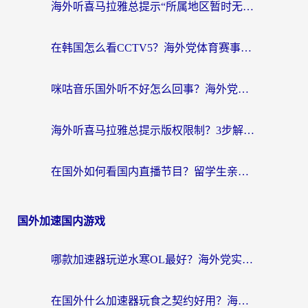
海外听喜马拉雅总提示“所属地区暂时无版权”？这个限制解除方法亲测有效！
在韩国怎么看CCTV5？海外党体育赛事+中文解说观看终极指南
咪咕音乐国外听不好怎么回事？海外党听歌自由的终极解决方案来了
海外听喜马拉雅总提示版权限制？3步解决+2个音乐平台问题全攻略
在国外如何看国内直播节目？留学生亲测有效的追剧加速指南
国外加速国内游戏
哪款加速器玩逆水寒OL最好？海外党实测后的终极选择指南
在国外什么加速器玩食之契约好用？海外党亲测有效的国服游戏加速指南