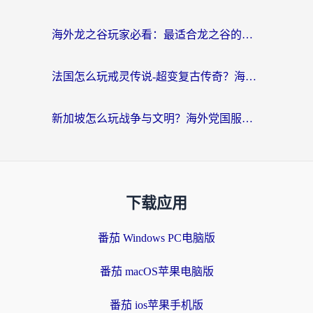
海外龙之谷玩家必看：最适合龙之谷的加速器，解决延迟卡顿还能畅玩幻书启示录和梦幻西游？
法国怎么玩戒灵传说-超变复古传奇？海外玩家国服游戏加速终极指南
新加坡怎么玩战争与文明？海外党国服游戏加速器终极避坑指南
下载应用
番茄 Windows PC电脑版
番茄 macOS苹果电脑版
番茄 ios苹果手机版