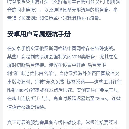
时登录避免重复计费（支持笔记本看腾讯会议+手机刷抖
音的同步连接），以及选择具备无限流量的服务商。毕
竟追《长津湖》超清版单小时就消耗3GB流量。
安卓用户专属避坑手册
在安卓手机实现俄罗斯网络转中国网络存在特殊挑战。
某些厂商定制的系统会强制关闭VPN类服务，尤其在息
屏时切断后台连接。建议在设置中开启"后台无限
制"和"电池优化白名单"。当你寻找海外免费回国软件安
卓版资源时，别被"永久免费"标签诱惑——这些工具往往
限制480P分辨率或在22点后限速。实测某热门免费工具
在喀山连接浙江节点，高峰时段延迟暴增至780ms，连微
信语音都断断续续。
真正可靠的服务需具备专线传输技术。常规连接要经过