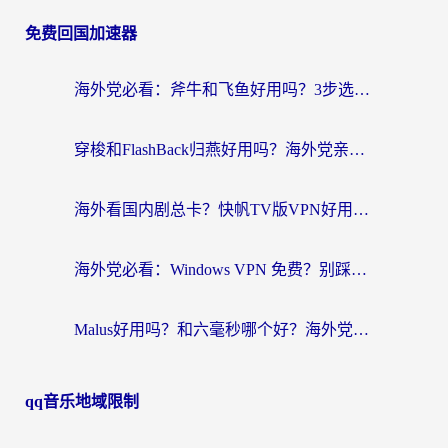
免费回国加速器
海外党必看：斧牛和飞鱼好用吗？3步选对回国加速器，无缝刷剧玩国服
穿梭和FlashBack归燕好用吗？海外党亲测3款热门回国加速器，教你选对不踩坑
海外看国内剧总卡？快帆TV版VPN好用吗？和快滚VPN对比哪个回国效果更好？
海外党必看：Windows VPN 免费？别踩坑！教你选对好用的国内加速器无缝回国
Malus好用吗？和六毫秒哪个好？海外党选回国加速器的避坑指南
qq音乐地域限制