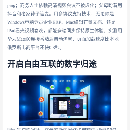
ping；商务人士依赖高清视频会议不被虚化；父母盼着用
抖音和老家孙子连麦。用多协议支持技术，无论你是
Windows电脑登录企业ERP、Mac编辑石墨文档、还是
iPad看央视频春晚，都能多端同步保持原生体验。实测用
华为Mate60连接番茄后启动淘宝，页面加载速度比本地
俄罗斯电商平台还快0.8秒。
开启自由互联的数字归途