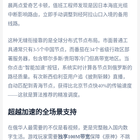
晨两点爱奇艺卡顿，值班工程师发现是因日本海底光缆
中断影响路由，立即手动调整到经阿拉山口入境的备用
线路。
这种无缝衔接靠的是全球分布式节点布局。市面普通工
具通常只有3-5个中国节点，而番茄在34个省级行政区部
署服务器，包含鄂尔多斯/贵阳等冷门但高带宽地区。当
你点击"智能加速"按钮，系统实时计算各节点到俄罗斯的
路径质量。有次新西伯利亚用户追《披荆斩棘》直播，
自动匹配到青海节点，获得比北京节点快40%的传输速度
——这就是算法推荐的精准调度。
超越加速的全场景支持
在俄华人最需要的不仅是看视频，更是完整融入国内数
字生活。游戏玩家需要
独享100M带宽
保障《原神》不跳