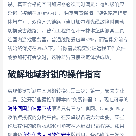
设。真正合格的回国加速器必须同时满足：毫秒级响应
延迟（控制在200ms内）、独享带宽保障（避免晚高峰集
体堵车）、双倍冗余链路（当贝加尔湖光缆故障时自动
切换蒙古线路）。曾有工程师在叶卡捷琳堡实测某工具
连国内游戏服务器，普通线路丢包率37%，而智能分流专
线始终保持在2%以下。当你需要稳定处理远程工作文件
或参加钉钉会议时，这种差异直接决定体验成败。
破解地域封锁的操作指南
实现俄罗斯到中国网络转换只需三步：第一，安装专业
工具（避开那些藏挖矿脚本的"免费神器"）。现在可靠的
海外回国加速器下载
渠道只有三方：官网、Google Play
及品牌授权的分销平台。在安卓设备端尤为重要，某些
论坛提供的破解版APK可能被植入键盘记录程序。如果
你准备
海外免费回国软件安卓
版试用，务必确认开发公