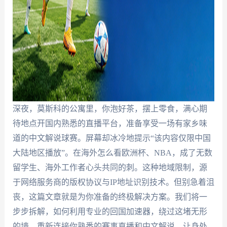
深夜，莫斯科的公寓里，你泡好茶，摆上零食，满心期
待地点开国内熟悉的直播平台，准备享受一场有家乡味
道的中文解说球赛。屏幕却冰冷地提示“该内容仅限中国
大陆地区播放”。在海外怎么看欧洲杯、NBA，成了无数
留学生、海外工作者心头共同的刺。这种地域限制，源
于网络服务商的版权协议与IP地址识别技术。但别急着沮
丧，这篇文章就是为你准备的终极解决方案。我们将一
步步拆解，如何利用专业的回国加速器，绕过这堵无形
的墙，重新连接你熟悉的赛事直播和中文解说，让身处