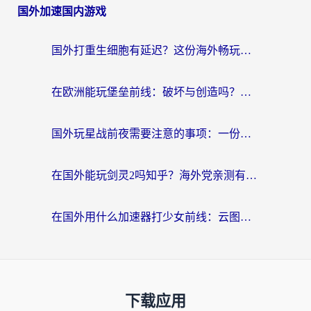
国外加速国内游戏
国外打重生细胞有延迟？这份海外畅玩国服游戏加速器终极指南请收好
在欧洲能玩堡垒前线：破坏与创造吗？海外党国服游戏不卡顿的秘密
国外玩星战前夜需要注意的事项：一份来自老玩家的网络生存指南
在国外能玩剑灵2吗知乎？海外党亲测有效的国服游戏加速指南
在国外用什么加速器打少女前线：云图计划不卡？一个老玩家的掏心分享
下载应用