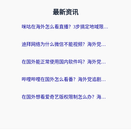
最新资讯
咪咕在海外怎么看直播？3步搞定地域限制，还能畅看腾讯视频与国内热剧
迪拜网络为什么微信不能视频？海外党必看的回国加速全攻略
在国外能正常使用国内软件吗？海外党亲测有效的无缝访问指南
哔哩哔哩在国外怎么看番？海外党追剧看片的终极解决方案
在国外想看爱奇艺版权限制怎么办？海外华人必看的追剧自由指南