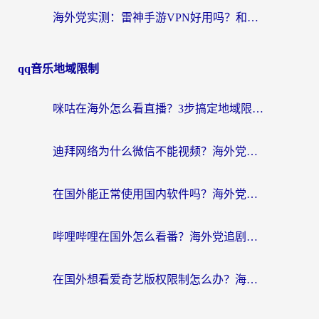
海外党实测：雷神手游VPN好用吗？和闪电VPN对比哪个回国效果更好？附小众工具深度测评
qq音乐地域限制
咪咕在海外怎么看直播？3步搞定地域限制，还能畅看腾讯视频与国内热剧
迪拜网络为什么微信不能视频？海外党必看的回国加速全攻略
在国外能正常使用国内软件吗？海外党亲测有效的无缝访问指南
哔哩哔哩在国外怎么看番？海外党追剧看片的终极解决方案
在国外想看爱奇艺版权限制怎么办？海外华人必看的追剧自由指南