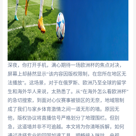
深夜，你打开手机，满心期待一场欧洲杯的焦点对决，
屏幕上却赫然显示“该内容因版权限制，在您所在地区无
法播放”。这场景，对于在俄罗斯、欧洲乃至全球的留学
生和海外华人来说，太熟悉了。从“在海外怎么看欧洲杯”
的急切搜索，到面对心仪赛事被锁区的无奈，地域限制
成了我们与家乡体育激情之间一道无形的墙。原因无
他，版权协议将直播信号严格划分了地理围栏。但别
急，这道墙并非不可逾越。本文将为你清晰拆解，如何
通过选择专业的回国加速工具，顺畅接入咪咕、央视、