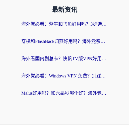
最新资讯
海外党必看：斧牛和飞鱼好用吗？3步选对回国加速器，无缝刷剧玩国服
穿梭和FlashBack归燕好用吗？海外党亲测3款热门回国加速器，教你选对不踩坑
海外看国内剧总卡？快帆TV版VPN好用吗？和快滚VPN对比哪个回国效果更好？
海外党必看：Windows VPN 免费？别踩坑！教你选对好用的国内加速器无缝回国
Malus好用吗？和六毫秒哪个好？海外党选回国加速器的避坑指南