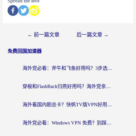
Spread the love
←
前一篇文章
后一篇文章
→
免费回国加速器
海外党必看：斧牛和飞鱼好用吗？3步选对回国加速器，无缝刷剧玩国服
穿梭和FlashBack归燕好用吗？海外党亲测3款热门回国加速器，教你选对不踩坑
海外看国内剧总卡？快帆TV版VPN好用吗？和快滚VPN对比哪个回国效果更好？
海外党必看：Windows VPN 免费？别踩坑！教你选对好用的国内加速器无缝回国