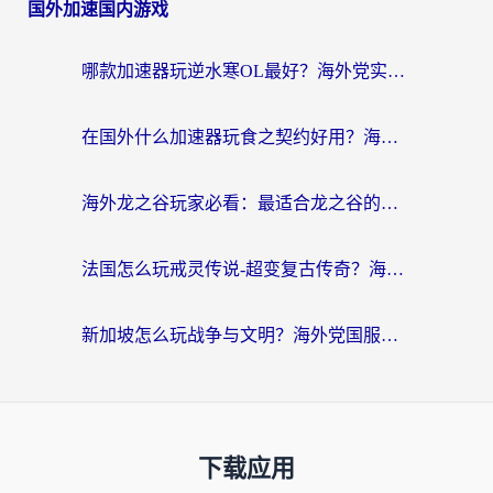
国外加速国内游戏
哪款加速器玩逆水寒OL最好？海外党实测后的终极选择指南
在国外什么加速器玩食之契约好用？海外党亲测有效的国服游戏加速指南
海外龙之谷玩家必看：最适合龙之谷的加速器，解决延迟卡顿还能畅玩幻书启示录和梦幻西游？
法国怎么玩戒灵传说-超变复古传奇？海外玩家国服游戏加速终极指南
新加坡怎么玩战争与文明？海外党国服游戏加速器终极避坑指南
下载应用