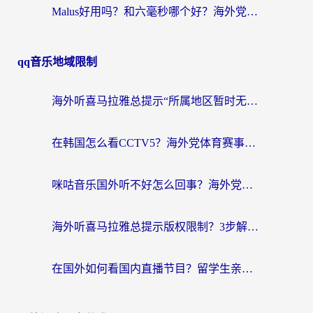
Malus好用吗？和六毫秒哪个好？海外党选回国加速器的避坑指南
qq音乐地域限制
海外听喜马拉雅总提示“所属地区暂时无版权”？这个限制解除方法亲测有效！
在韩国怎么看CCTV5？海外党体育赛事+中文解说观看终极指南
咪咕音乐国外听不好怎么回事？海外党听歌自由的终极解决方案来了
海外听喜马拉雅总提示版权限制？3步解决+2个音乐平台问题全攻略
在国外如何看国内直播节目？留学生亲测有效的追剧加速指南