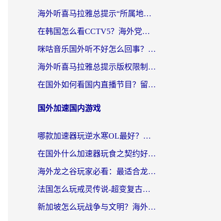
海外听喜马拉雅总提示“所属地区暂时无版权”？这个限制解除方法亲测有效！
在韩国怎么看CCTV5？海外党体育赛事+中文解说观看终极指南
咪咕音乐国外听不好怎么回事？海外党听歌自由的终极解决方案来了
海外听喜马拉雅总提示版权限制？3步解决+2个音乐平台问题全攻略
在国外如何看国内直播节目？留学生亲测有效的追剧加速指南
国外加速国内游戏
哪款加速器玩逆水寒OL最好？海外党实测后的终极选择指南
在国外什么加速器玩食之契约好用？海外党亲测有效的国服游戏加速指南
海外龙之谷玩家必看：最适合龙之谷的加速器，解决延迟卡顿还能畅玩幻书启示录和梦幻西游？
法国怎么玩戒灵传说-超变复古传奇？海外玩家国服游戏加速终极指南
新加坡怎么玩战争与文明？海外党国服游戏加速器终极避坑指南