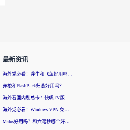
最新资讯
海外党必看：斧牛和飞鱼好用吗？3步选对回国加速器，无缝刷剧玩国服
穿梭和FlashBack归燕好用吗？海外党亲测3款热门回国加速器，教你选对不踩坑
海外看国内剧总卡？快帆TV版VPN好用吗？和快滚VPN对比哪个回国效果更好？
海外党必看：Windows VPN 免费？别踩坑！教你选对好用的国内加速器无缝回国
Malus好用吗？和六毫秒哪个好？海外党选回国加速器的避坑指南