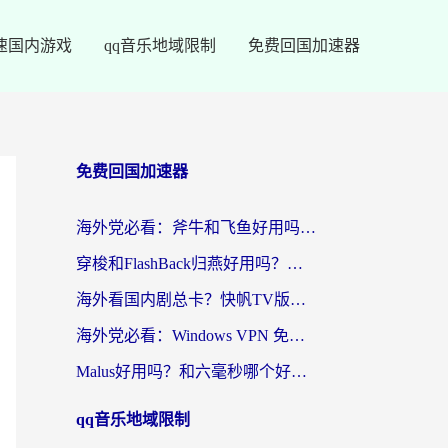
速国内游戏
qq音乐地域限制
免费回国加速器
免费回国加速器
海外党必看：斧牛和飞鱼好用吗？3步选对回国加速器，无缝刷剧玩国服
穿梭和FlashBack归燕好用吗？海外党亲测3款热门回国加速器，教你选对不踩坑
海外看国内剧总卡？快帆TV版VPN好用吗？和快滚VPN对比哪个回国效果更好？
海外党必看：Windows VPN 免费？别踩坑！教你选对好用的国内加速器无缝回国
Malus好用吗？和六毫秒哪个好？海外党选回国加速器的避坑指南
qq音乐地域限制