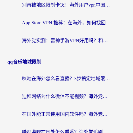
别再被地区限制卡哭！海外用户vpn中国下载全攻略，无缝刷剧办公社交
App Store VPN 推荐：在海外，如何找回那扇回家的“任意门”？
海外党实测：雷神手游VPN好用吗？和闪电VPN对比哪个回国效果更好？附小众工具深度测评
qq音乐地域限制
咪咕在海外怎么看直播？3步搞定地域限制，还能畅看腾讯视频与国内热剧
迪拜网络为什么微信不能视频？海外党必看的回国加速全攻略
在国外能正常使用国内软件吗？海外党亲测有效的无缝访问指南
哔哩哔哩在国外怎么看番？海外党追剧看片的终极解决方案