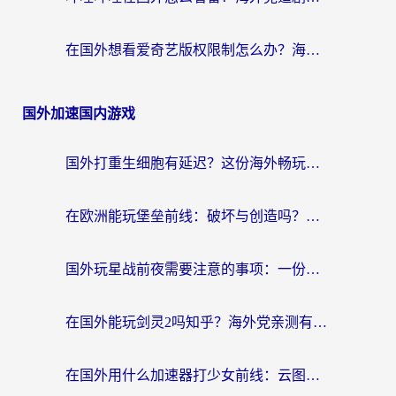
在国外想看爱奇艺版权限制怎么办？海外华人必看的追剧自由指南
国外加速国内游戏
国外打重生细胞有延迟？这份海外畅玩国服游戏加速器终极指南请收好
在欧洲能玩堡垒前线：破坏与创造吗？海外党国服游戏不卡顿的秘密
国外玩星战前夜需要注意的事项：一份来自老玩家的网络生存指南
在国外能玩剑灵2吗知乎？海外党亲测有效的国服游戏加速指南
在国外用什么加速器打少女前线：云图计划不卡？一个老玩家的掏心分享