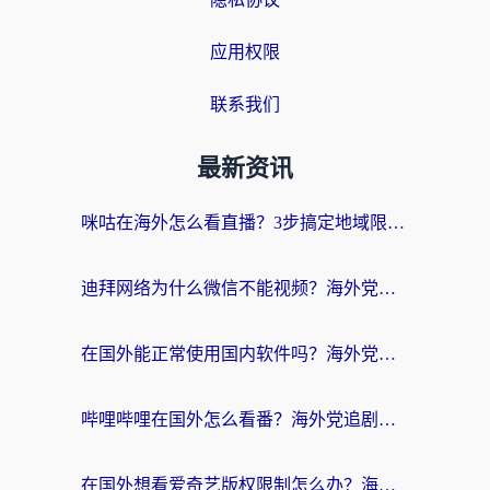
应用权限
联系我们
最新资讯
咪咕在海外怎么看直播？3步搞定地域限制，还能畅看腾讯视频与国内热剧
迪拜网络为什么微信不能视频？海外党必看的回国加速全攻略
在国外能正常使用国内软件吗？海外党亲测有效的无缝访问指南
哔哩哔哩在国外怎么看番？海外党追剧看片的终极解决方案
在国外想看爱奇艺版权限制怎么办？海外华人必看的追剧自由指南