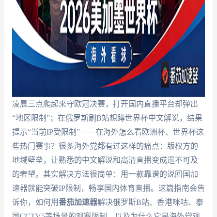
凌晨三点爬起来守欧冠决赛，打开国内直播平台却弹出
“地区限制”；在俄罗斯刷B站想蹲世界杯中文解说，结果
提示“当前IP受限制”——在海外怎么看欧洲杯、世界杯这
些热门赛事？很多海外党都有过这样的痛点：版权方的
地域壁垒，让熟悉的中文解说和高清直播变成遥不可及
的奢望。其实解决方法很简单：用一款靠谱的说回国加
速器就能突破IP限制，畅享国内体育直播。这篇指南会告
诉你，如何用
番茄加速器
解决俄罗斯B站、香港咪咕、泰
国CCTV5等场景的观赛限制，以及为什么它是海外党观