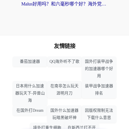
Malus好用吗？和六毫秒哪个好？海外党选回国加速器的避坑指南
友情链接
番茄加速器
QQ海外听不了歌
国外打装甲战争
的加速器哪个好
用
日本用什么加速
在南非怎么玩天
装甲战争加速器
器玩天下-异兽山
涯明月刀
排名
海
在国外打Dream
国外什么加速器
因版权限制无法
玩暗黑破坏神
下载什么意思
境外打重生细胞
在新西兰打不开