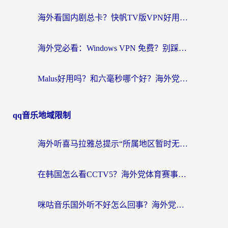
海外看国内剧总卡？快帆TV版VPN好用吗？和快滚VPN对比哪个回国效果更好？
海外党必看：Windows VPN 免费？别踩坑！教你选对好用的国内加速器无缝回国
Malus好用吗？和六毫秒哪个好？海外党选回国加速器的避坑指南
qq音乐地域限制
海外听喜马拉雅总提示“所属地区暂时无版权”？这个限制解除方法亲测有效！
在韩国怎么看CCTV5？海外党体育赛事+中文解说观看终极指南
咪咕音乐国外听不好怎么回事？海外党听歌自由的终极解决方案来了