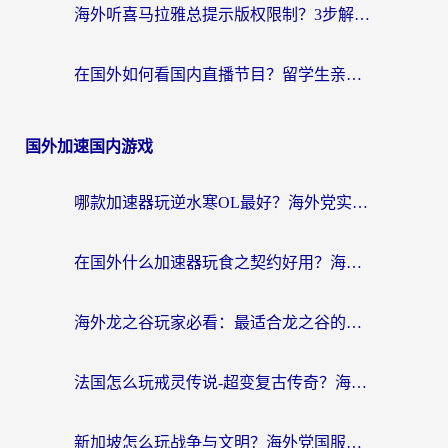
海外听喜马拉雅总提示版权限制？3步解决+2个音乐平台问题全攻略
在国外如何看国内直播节目？留学生亲测有效的追剧加速指南
国外加速国内游戏
哪款加速器玩逆水寒OL最好？海外党实测后的终极选择指南
在国外什么加速器玩食之契约好用？海外党亲测有效的国服游戏加速指南
海外龙之谷玩家必看：最适合龙之谷的加速器，解决延迟卡顿还能畅玩幻书启示录和梦幻西游？
法国怎么玩戒灵传说-超变复古传奇？海外玩家国服游戏加速终极指南
新加坡怎么玩战争与文明？海外党国服游戏加速器终极避坑指南