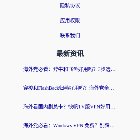
隐私协议
应用权限
联系我们
最新资讯
海外党必看：斧牛和飞鱼好用吗？3步选对回国加速器，无缝刷剧玩国服
穿梭和FlashBack归燕好用吗？海外党亲测3款热门回国加速器，教你选对不踩坑
海外看国内剧总卡？快帆TV版VPN好用吗？和快滚VPN对比哪个回国效果更好？
海外党必看：Windows VPN 免费？别踩坑！教你选对好用的国内加速器无缝回国