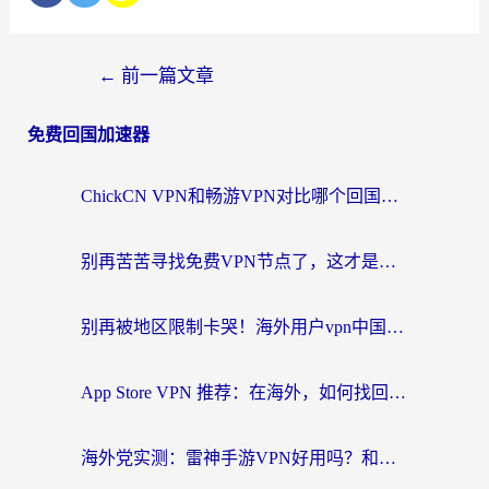
←
前一篇文章
免费回国加速器
ChickCN VPN和畅游VPN对比哪个回国效果更好？海外党必看的回国加速器选择指南
别再苦苦寻找免费VPN节点了，这才是海外访问国内资源的正确姿势
别再被地区限制卡哭！海外用户vpn中国下载全攻略，无缝刷剧办公社交
App Store VPN 推荐：在海外，如何找回那扇回家的“任意门”？
海外党实测：雷神手游VPN好用吗？和闪电VPN对比哪个回国效果更好？附小众工具深度测评