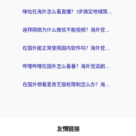
咪咕在海外怎么看直播？3步搞定地域限制，还能畅看腾讯视频与国内热剧
迪拜网络为什么微信不能视频？海外党必看的回国加速全攻略
在国外能正常使用国内软件吗？海外党亲测有效的无缝访问指南
哔哩哔哩在国外怎么看番？海外党追剧看片的终极解决方案
在国外想看爱奇艺版权限制怎么办？海外华人必看的追剧自由指南
友情链接