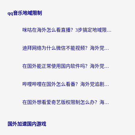
qq音乐地域限制
咪咕在海外怎么看直播？3步搞定地域限制，还能畅看腾讯视频与国内热剧
迪拜网络为什么微信不能视频？海外党必看的回国加速全攻略
在国外能正常使用国内软件吗？海外党亲测有效的无缝访问指南
哔哩哔哩在国外怎么看番？海外党追剧看片的终极解决方案
在国外想看爱奇艺版权限制怎么办？海外华人必看的追剧自由指南
国外加速国内游戏