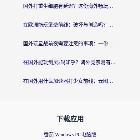
国外打重生细胞有延迟？这份海外畅玩国服游戏加速器终极指南请收好
在欧洲能玩堡垒前线：破坏与创造吗？海外党国服游戏不卡顿的秘密
国外玩星战前夜需要注意的事项：一份来自老玩家的网络生存指南
在国外能玩剑灵2吗知乎？海外党亲测有效的国服游戏加速指南
在国外用什么加速器打少女前线：云图计划不卡？一个老玩家的掏心分享
下载应用
番茄 Windows PC电脑版