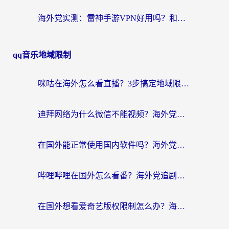
海外党实测：雷神手游VPN好用吗？和闪电VPN对比哪个回国效果更好？附小众工具深度测评
qq音乐地域限制
咪咕在海外怎么看直播？3步搞定地域限制，还能畅看腾讯视频与国内热剧
迪拜网络为什么微信不能视频？海外党必看的回国加速全攻略
在国外能正常使用国内软件吗？海外党亲测有效的无缝访问指南
哔哩哔哩在国外怎么看番？海外党追剧看片的终极解决方案
在国外想看爱奇艺版权限制怎么办？海外华人必看的追剧自由指南