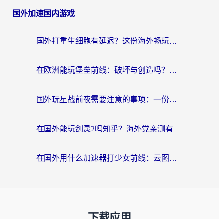
国外加速国内游戏
国外打重生细胞有延迟？这份海外畅玩国服游戏加速器终极指南请收好
在欧洲能玩堡垒前线：破坏与创造吗？海外党国服游戏不卡顿的秘密
国外玩星战前夜需要注意的事项：一份来自老玩家的网络生存指南
在国外能玩剑灵2吗知乎？海外党亲测有效的国服游戏加速指南
在国外用什么加速器打少女前线：云图计划不卡？一个老玩家的掏心分享
下载应用