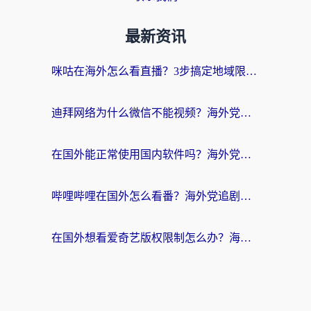
最新资讯
咪咕在海外怎么看直播？3步搞定地域限制，还能畅看腾讯视频与国内热剧
迪拜网络为什么微信不能视频？海外党必看的回国加速全攻略
在国外能正常使用国内软件吗？海外党亲测有效的无缝访问指南
哔哩哔哩在国外怎么看番？海外党追剧看片的终极解决方案
在国外想看爱奇艺版权限制怎么办？海外华人必看的追剧自由指南