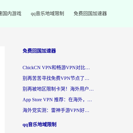
速国内游戏
qq音乐地域限制
免费回国加速器
免费回国加速器
ChickCN VPN和畅游VPN对比哪个回国效果更好？海外党必看的回国加速器选择指南
别再苦苦寻找免费VPN节点了，这才是海外访问国内资源的正确姿势
别再被地区限制卡哭！海外用户vpn中国下载全攻略，无缝刷剧办公社交
App Store VPN 推荐：在海外，如何找回那扇回家的“任意门”？
海外党实测：雷神手游VPN好用吗？和闪电VPN对比哪个回国效果更好？附小众工具深度测评
qq音乐地域限制