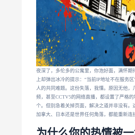
夜深了，多伦多的公寓里，你泡好面，满怀期
上却弹出冰冷的提示：“当前IP地址不在服务
人的共同难题。这份失落，我懂。原因无他，
频，甚至CCTV5的网络直播，都设置了严格
个。但别急着关掉页面，解决之道并非没有。
加拿大、日本还是世界任何角落，都能重新连
为什么你的热情被一