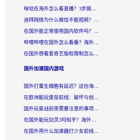
咪咕在海外怎么看直播？3步搞定地域限制，还能畅看腾讯视频与国内热剧
迪拜网络为什么微信不能视频？海外党必看的回国加速全攻略
在国外能正常使用国内软件吗？海外党亲测有效的无缝访问指南
哔哩哔哩在国外怎么看番？海外党追剧看片的终极解决方案
在国外想看爱奇艺版权限制怎么办？海外华人必看的追剧自由指南
国外加速国内游戏
国外打重生细胞有延迟？这份海外畅玩国服游戏加速器终极指南请收好
在欧洲能玩堡垒前线：破坏与创造吗？海外党国服游戏不卡顿的秘密
国外玩星战前夜需要注意的事项：一份来自老玩家的网络生存指南
在国外能玩剑灵2吗知乎？海外党亲测有效的国服游戏加速指南
在国外用什么加速器打少女前线：云图计划不卡？一个老玩家的掏心分享