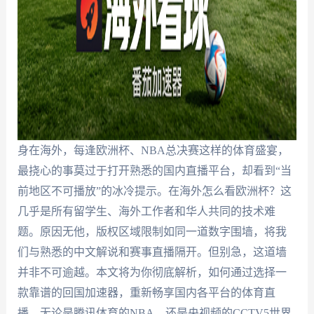
身在海外，每逢欧洲杯、NBA总决赛这样的体育盛宴，
最挠心的事莫过于打开熟悉的国内直播平台，却看到“当
前地区不可播放”的冰冷提示。在海外怎么看欧洲杯？这
几乎是所有留学生、海外工作者和华人共同的技术难
题。原因无他，版权区域限制如同一道数字围墙，将我
们与熟悉的中文解说和赛事直播隔开。但别急，这道墙
并非不可逾越。本文将为你彻底解析，如何通过选择一
款靠谱的回国加速器，重新畅享国内各平台的体育直
播，无论是腾讯体育的NBA，还是央视频的CCTV5世界