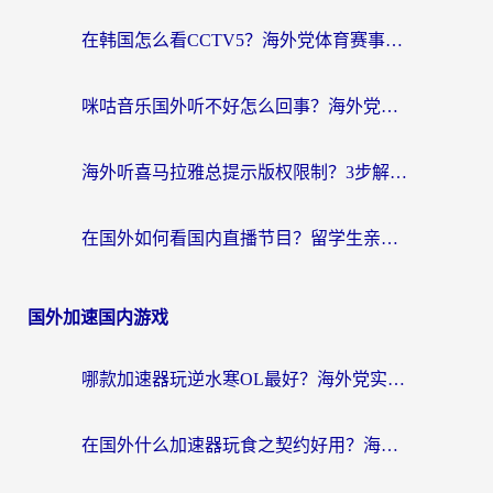
在韩国怎么看CCTV5？海外党体育赛事+中文解说观看终极指南
咪咕音乐国外听不好怎么回事？海外党听歌自由的终极解决方案来了
海外听喜马拉雅总提示版权限制？3步解决+2个音乐平台问题全攻略
在国外如何看国内直播节目？留学生亲测有效的追剧加速指南
国外加速国内游戏
哪款加速器玩逆水寒OL最好？海外党实测后的终极选择指南
在国外什么加速器玩食之契约好用？海外党亲测有效的国服游戏加速指南