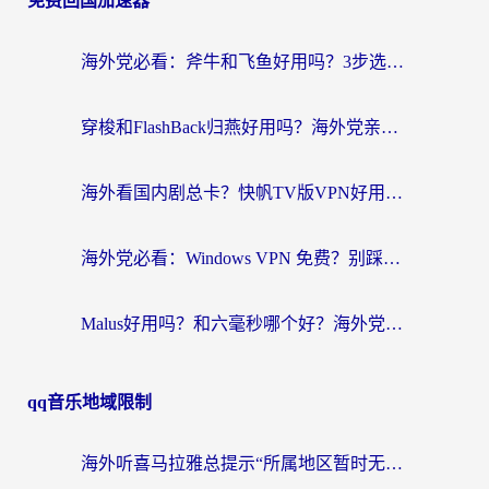
免费回国加速器
海外党必看：斧牛和飞鱼好用吗？3步选对回国加速器，无缝刷剧玩国服
穿梭和FlashBack归燕好用吗？海外党亲测3款热门回国加速器，教你选对不踩坑
海外看国内剧总卡？快帆TV版VPN好用吗？和快滚VPN对比哪个回国效果更好？
海外党必看：Windows VPN 免费？别踩坑！教你选对好用的国内加速器无缝回国
Malus好用吗？和六毫秒哪个好？海外党选回国加速器的避坑指南
qq音乐地域限制
海外听喜马拉雅总提示“所属地区暂时无版权”？这个限制解除方法亲测有效！