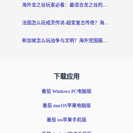
海外龙之谷玩家必看：最适合龙之谷的加速器，解决延迟卡顿还能畅玩幻书启示录和梦幻西游？
法国怎么玩戒灵传说-超变复古传奇？海外玩家国服游戏加速终极指南
新加坡怎么玩战争与文明？海外党国服游戏加速器终极避坑指南
下载应用
番茄 Windows PC电脑版
番茄 macOS苹果电脑版
番茄 ios苹果手机版