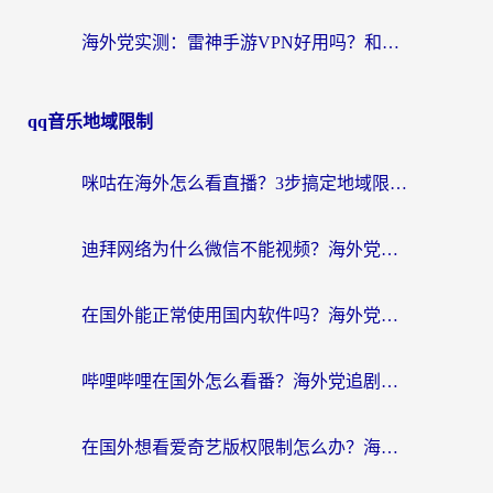
海外党实测：雷神手游VPN好用吗？和闪电VPN对比哪个回国效果更好？附小众工具深度测评
qq音乐地域限制
咪咕在海外怎么看直播？3步搞定地域限制，还能畅看腾讯视频与国内热剧
迪拜网络为什么微信不能视频？海外党必看的回国加速全攻略
在国外能正常使用国内软件吗？海外党亲测有效的无缝访问指南
哔哩哔哩在国外怎么看番？海外党追剧看片的终极解决方案
在国外想看爱奇艺版权限制怎么办？海外华人必看的追剧自由指南