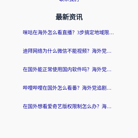
最新资讯
咪咕在海外怎么看直播？3步搞定地域限制，还能畅看腾讯视频与国内热剧
迪拜网络为什么微信不能视频？海外党必看的回国加速全攻略
在国外能正常使用国内软件吗？海外党亲测有效的无缝访问指南
哔哩哔哩在国外怎么看番？海外党追剧看片的终极解决方案
在国外想看爱奇艺版权限制怎么办？海外华人必看的追剧自由指南