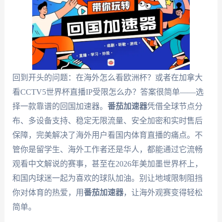
回到开头的问题：在海外怎么看欧洲杯？或者在加拿大
看CCTV5世界杯直播IP受限怎么办？答案很简单——选
择一款靠谱的回国加速器。
番茄加速器
凭借全球节点分
布、多设备支持、稳定无限流量、安全加密和实时售后
保障，完美解决了海外用户看国内体育直播的痛点。不
管你是留学生、海外工作者还是华人，都能通过它流畅
观看中文解说的赛事，甚至在2026年美加墨世界杯上，
和国内球迷一起为喜欢的球队加油。别让地域限制阻挡
你对体育的热爱，用
番茄加速器
，让海外观赛变得轻松
简单。