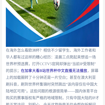
在海外怎么看欧洲杯？相信不少留学生、海外工作者和
华人都有过这样的糟心经历：凌晨三点爬起来想追一场
世界杯预选赛，打开CCTV5官网却弹出“当前IP受限制”
的提示；
在加拿大看B站世界杯中文直播无法播放
，屏幕
上的加载圈转了十分钟还是一片空白；甚至在澳大利亚
刷抖音，刷到世界杯集锦时突然跳出“该内容仅在中国大
陆地区可用”。这些问题的根源很简单——国内体育平台
购买的赛事版权有严格的地域限制，只有中国大陆的IP才
能正常访问。别担心，今天这篇指南不仅会帮你拆解问