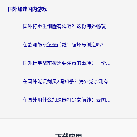
国外加速国内游戏
国外打重生细胞有延迟？这份海外畅玩国服游戏加速器终极指南请收好
在欧洲能玩堡垒前线：破坏与创造吗？海外党国服游戏不卡顿的秘密
国外玩星战前夜需要注意的事项：一份来自老玩家的网络生存指南
在国外能玩剑灵2吗知乎？海外党亲测有效的国服游戏加速指南
在国外用什么加速器打少女前线：云图计划不卡？一个老玩家的掏心分享