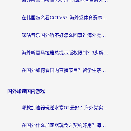
海外听喜马拉雅总提示“所属地区暂时无版权”？这个限制解除方法亲测有效！
在韩国怎么看CCTV5？海外党体育赛事+中文解说观看终极指南
咪咕音乐国外听不好怎么回事？海外党听歌自由的终极解决方案来了
海外听喜马拉雅总提示版权限制？3步解决+2个音乐平台问题全攻略
在国外如何看国内直播节目？留学生亲测有效的追剧加速指南
国外加速国内游戏
哪款加速器玩逆水寒OL最好？海外党实测后的终极选择指南
在国外什么加速器玩食之契约好用？海外党亲测有效的国服游戏加速指南