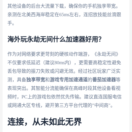
其他设备的后台大流量下载，确保你的手机独享带宽。
亲测在北美西海岸稳定在65ms左右，连招放技能丝滑跟
手。
海外玩永劫无间什么加速器好用？
作为对网络要求更苛刻的硬核动作端游，《永劫无间》
不仅要求低延迟（建议80ms内），更需要高稳定性避免
丢包导致的振刀失败或闪避无效。经过社区玩家广泛实
测，具备
独享带宽
和
游戏专用加速通道
的
番茄加速器
等
表现突出。其智能分流能确保在高峰时段其他设备看视
频时，PC上的游戏包依然优先传输。建议直连国服电信
或网通大区专线，避开第三方平台代理的"中间商"。
连接，从未如此无界