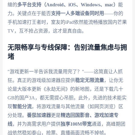
缝的
多平台支持（Android、iOS、Windows、mac）
能
力。关键点在于能否
支持一人多端设备同时用
——你的
手机加速打王者时，室友的iPad依然能流畅播放国内芒果
TV，互不抢占资源，这才是真自由。
无限畅享与专线保障：告别流量焦虑与拥
堵
"游戏更新一半告诉我流量用完了？"——这简直让人抓
狂。真正的游戏级加速器应提供
稳定无限流量
，让你无
论是大版本更新《永劫无间》的新地图，还是下载几十
GB的国产3A，都无需提心吊胆。此外，先进的技术能实
现
智能分流
，将游戏流量与其他流量（如网页浏览）区
分处理。
番茄加速器
更是
精选回国影音、游戏加速专
线
，并为高需求用户提供
独享100M带宽
通道，高峰期团
战依然稳如泰山，抢票、直播画面流畅不掉帧。