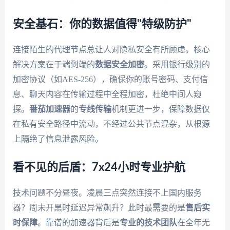
安全基石：你的数据值得"特级防护"
连接陌生的代理节点总让人对隐私安全有所顾虑。核心
解决方案在于端到端的
数据安全加密
。采用银行级别的
加密协议（如AES-256），确保你的账号密码、支付信
息、聊天内容在传输过程中全程加密，杜绝中间人窥
探。
番茄加速器
的
专线传输
机制更进一步，保障数据仅
在私有安全路径中流动，不经过公共节点混杂，从根源
上隔绝了信息泄露风险。
看不见的后盾：7x24小时专业护航
技术问题不分昼夜。凌晨三点突然连接不上国内服务
器？周末开黑时延迟异常飙升？此时最需要的是
售后实
时保障
。靠谱的加速器背后是
专业的技术团队
在全年无