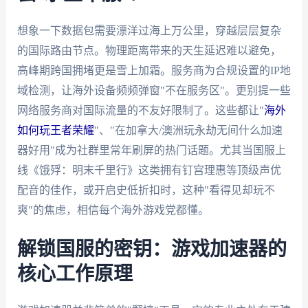
想象一下数据包需要漂洋过海上万公里，穿越层层复杂
的国际路由节点。物理距离带来的天生延迟难以避免，
高峰期跨国拥堵更是雪上加霜。服务商为合规设置的IP地
域检测，让海外设备频频弹窗"不在服务区"。更别提一些
网络服务商对国际流量的不友好限制了。这些都让"
海外
如何玩王者荣耀
"、"在加拿大/澳洲玩永劫无间什么加速
器好用"成为社群里常年刷屏的热门话题。尤其当国服上
线《饿殍：明末千里行》这类拥有钉宫理惠等顶级声优
配音的佳作，或开启史低折扣时，这种"看得见却玩不
爽"的焦虑，相信每个海外游戏党都懂。
解锁国服的密钥：游戏加速器的
核心工作原理