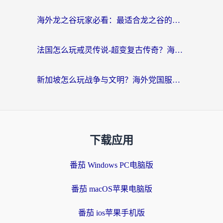
海外龙之谷玩家必看：最适合龙之谷的加速器，解决延迟卡顿还能畅玩幻书启示录和梦幻西游？
法国怎么玩戒灵传说-超变复古传奇？海外玩家国服游戏加速终极指南
新加坡怎么玩战争与文明？海外党国服游戏加速器终极避坑指南
下载应用
番茄 Windows PC电脑版
番茄 macOS苹果电脑版
番茄 ios苹果手机版