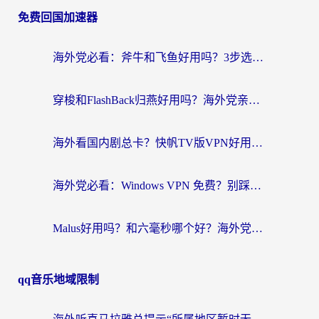
免费回国加速器
海外党必看：斧牛和飞鱼好用吗？3步选对回国加速器，无缝刷剧玩国服
穿梭和FlashBack归燕好用吗？海外党亲测3款热门回国加速器，教你选对不踩坑
海外看国内剧总卡？快帆TV版VPN好用吗？和快滚VPN对比哪个回国效果更好？
海外党必看：Windows VPN 免费？别踩坑！教你选对好用的国内加速器无缝回国
Malus好用吗？和六毫秒哪个好？海外党选回国加速器的避坑指南
qq音乐地域限制