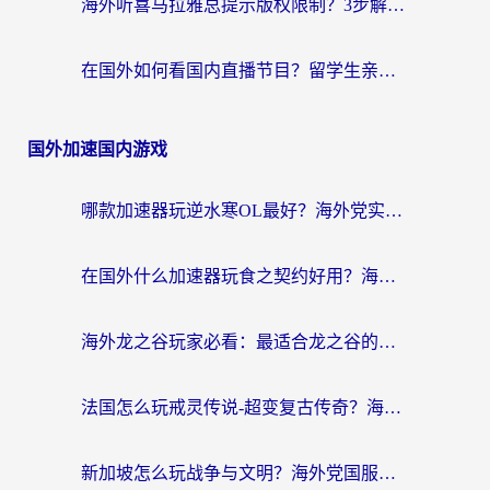
海外听喜马拉雅总提示版权限制？3步解决+2个音乐平台问题全攻略
在国外如何看国内直播节目？留学生亲测有效的追剧加速指南
国外加速国内游戏
哪款加速器玩逆水寒OL最好？海外党实测后的终极选择指南
在国外什么加速器玩食之契约好用？海外党亲测有效的国服游戏加速指南
海外龙之谷玩家必看：最适合龙之谷的加速器，解决延迟卡顿还能畅玩幻书启示录和梦幻西游？
法国怎么玩戒灵传说-超变复古传奇？海外玩家国服游戏加速终极指南
新加坡怎么玩战争与文明？海外党国服游戏加速器终极避坑指南