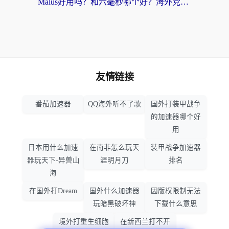
Malus好用吗？和六毫秒哪个好？海外党选回国加速器的避坑指南
友情链接
番茄加速器
QQ海外听不了歌
国外打装甲战争
的加速器哪个好
用
日本用什么加速
在南非怎么玩天
装甲战争加速器
器玩天下-异兽山
涯明月刀
排名
海
在国外打Dream
国外什么加速器
因版权限制无法
玩暗黑破坏神
下载什么意思
境外打重生细胞
在新西兰打不开