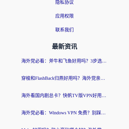
隐私协议
应用权限
联系我们
最新资讯
海外党必看：斧牛和飞鱼好用吗？3步选对回国加速器，无缝刷剧玩国服
穿梭和FlashBack归燕好用吗？海外党亲测3款热门回国加速器，教你选对不踩坑
海外看国内剧总卡？快帆TV版VPN好用吗？和快滚VPN对比哪个回国效果更好？
海外党必看：Windows VPN 免费？别踩坑！教你选对好用的国内加速器无缝回国