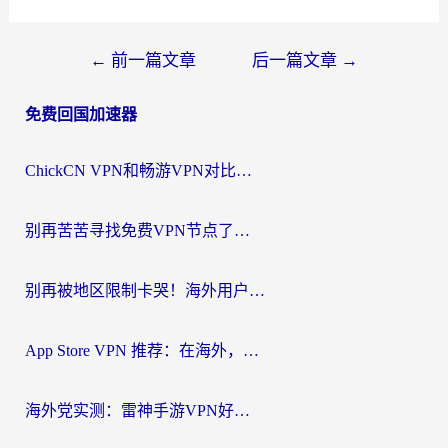
文
←
前一篇文章
后一篇文章
→
章
免费回国加速器
导
航
ChickCN VPN和畅游VPN对比哪个回国效果更好？海外党必看的回国加速器选择指南
别再苦苦寻找免费VPN节点了，这才是海外访问国内资源的正确姿势
别再被地区限制卡哭！海外用户vpn中国下载全攻略，无缝刷剧办公社交
App Store VPN 推荐：在海外，如何找回那扇回家的“任意门”？
海外党实测：雷神手游VPN好用吗？和闪电VPN对比哪个回国效果更好？附小众工具深度测评