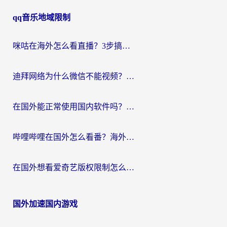
qq音乐地域限制
咪咕在海外怎么看直播？3步搞定地域限制，还能畅看腾讯视频与国内热剧
迪拜网络为什么微信不能视频？海外党必看的回国加速全攻略
在国外能正常使用国内软件吗？海外党亲测有效的无缝访问指南
哔哩哔哩在国外怎么看番？海外党追剧看片的终极解决方案
在国外想看爱奇艺版权限制怎么办？海外华人必看的追剧自由指南
国外加速国内游戏