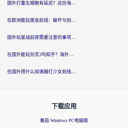
国外打重生细胞有延迟？这份海外畅玩国服游戏加速器终极指南请收好
在欧洲能玩堡垒前线：破坏与创造吗？海外党国服游戏不卡顿的秘密
国外玩星战前夜需要注意的事项：一份来自老玩家的网络生存指南
在国外能玩剑灵2吗知乎？海外党亲测有效的国服游戏加速指南
在国外用什么加速器打少女前线：云图计划不卡？一个老玩家的掏心分享
下载应用
番茄 Windows PC电脑版