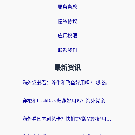
服务条款
隐私协议
应用权限
联系我们
最新资讯
海外党必看：斧牛和飞鱼好用吗？3步选对回国加速器，无缝刷剧玩国服
穿梭和FlashBack归燕好用吗？海外党亲测3款热门回国加速器，教你选对不踩坑
海外看国内剧总卡？快帆TV版VPN好用吗？和快滚VPN对比哪个回国效果更好？