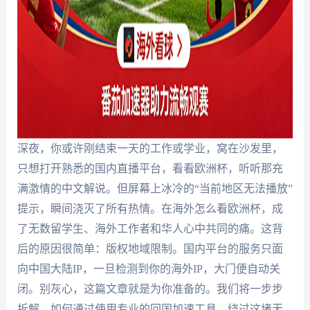
深夜，你或许刚结束一天的工作或学业，窝在沙发里，
只想打开熟悉的国内直播平台，看看欧洲杯，听听那充
满激情的中文解说。但屏幕上冰冷的“当前地区无法播放”
提示，瞬间浇灭了所有热情。在海外怎么看欧洲杯，成
了无数留学生、海外工作者和华人心中共同的痛。这背
后的原因很简单：版权地域限制。国内平台的服务只面
向中国大陆IP，一旦检测到你的海外IP，大门便自动关
闭。别灰心，这篇文章就是为你准备的。我们将一步步
拆解，如何通过使用专业的回国加速工具，绕过这堵无