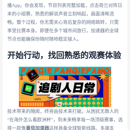
播App。你会发现，节目列表完整加载，点击荷兰对阵日
本的小组赛，熟悉的解说声音立刻响起，画面清晰流
畅。整个过程，你无需关心背后复杂的网络跳转，只需
享受比赛本身。即便在多个城市间旅行，加速器的全球
节点也能确保你随时随地稳定接入。
开始行动，找回熟悉的观赛体验
技术带来的隔阂，终将由技术来打破。从困扰无数人的
“在海外怎么看欧洲杯”，到未来畅享每一场顶级赛事，选
择一款像
番茄加速器
这样具备全球智能线路、多端支