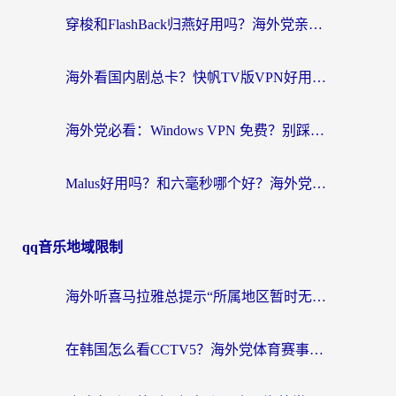
穿梭和FlashBack归燕好用吗？海外党亲测3款热门回国加速器，教你选对不踩坑
海外看国内剧总卡？快帆TV版VPN好用吗？和快滚VPN对比哪个回国效果更好？
海外党必看：Windows VPN 免费？别踩坑！教你选对好用的国内加速器无缝回国
Malus好用吗？和六毫秒哪个好？海外党选回国加速器的避坑指南
qq音乐地域限制
海外听喜马拉雅总提示“所属地区暂时无版权”？这个限制解除方法亲测有效！
在韩国怎么看CCTV5？海外党体育赛事+中文解说观看终极指南