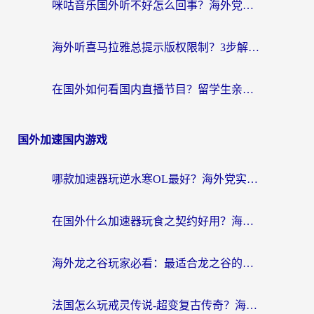
咪咕音乐国外听不好怎么回事？海外党听歌自由的终极解决方案来了
海外听喜马拉雅总提示版权限制？3步解决+2个音乐平台问题全攻略
在国外如何看国内直播节目？留学生亲测有效的追剧加速指南
国外加速国内游戏
哪款加速器玩逆水寒OL最好？海外党实测后的终极选择指南
在国外什么加速器玩食之契约好用？海外党亲测有效的国服游戏加速指南
海外龙之谷玩家必看：最适合龙之谷的加速器，解决延迟卡顿还能畅玩幻书启示录和梦幻西游？
法国怎么玩戒灵传说-超变复古传奇？海外玩家国服游戏加速终极指南