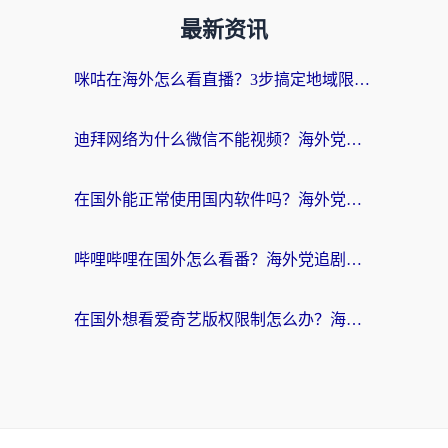
最新资讯
咪咕在海外怎么看直播？3步搞定地域限制，还能畅看腾讯视频与国内热剧
迪拜网络为什么微信不能视频？海外党必看的回国加速全攻略
在国外能正常使用国内软件吗？海外党亲测有效的无缝访问指南
哔哩哔哩在国外怎么看番？海外党追剧看片的终极解决方案
在国外想看爱奇艺版权限制怎么办？海外华人必看的追剧自由指南