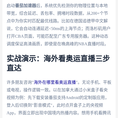
启动
番茄加速器
后，系统优先检测你的物理位置与本地
带宽，综合延迟、丢包率、拥堵时段数据，从200+个节
点中为你实时匹配最优线路。比如在德国追德甲中文解
说，它会自动连通延迟<50ms的上海节点；而洛杉矶用户
打开CBA页面，可能匹配至广东专用服务器。这种动态
调度保证高清画质，即使是在晚高峰的NBA直播时段。
实战演示：海外看奥运直播三步
直达
许多朋友咨询"
海外在哪里看奥运直播
"。无论手机、平板
或电视，操作逻辑一致。以在加拿大通过小米盒子看央
视频为例：先下载安装番茄支持Android的定制版应用，
登入后切换到"影音模式"，此时点开盒子上的央视频
App，界面立即出现中国境内热播内容。想用手机看腾讯