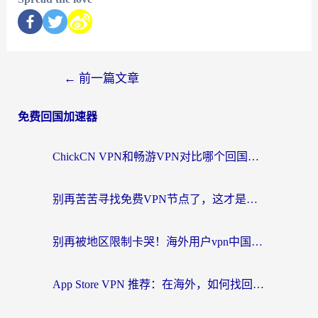
←
前一篇文章
免费回国加速器
ChickCN VPN和畅游VPN对比哪个回国效果更好？海外党必看的回国加速器选择指南
别再苦苦寻找免费VPN节点了，这才是海外访问国内资源的正确姿势
别再被地区限制卡哭！海外用户vpn中国下载全攻略，无缝刷剧办公社交
App Store VPN 推荐：在海外，如何找回那扇回家的“任意门”？