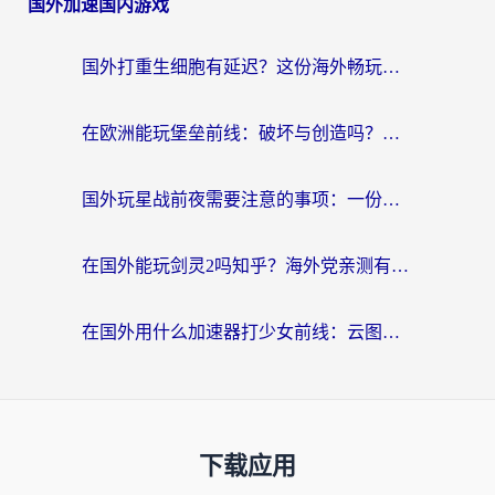
国外加速国内游戏
国外打重生细胞有延迟？这份海外畅玩国服游戏加速器终极指南请收好
在欧洲能玩堡垒前线：破坏与创造吗？海外党国服游戏不卡顿的秘密
国外玩星战前夜需要注意的事项：一份来自老玩家的网络生存指南
在国外能玩剑灵2吗知乎？海外党亲测有效的国服游戏加速指南
在国外用什么加速器打少女前线：云图计划不卡？一个老玩家的掏心分享
下载应用