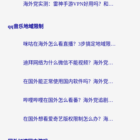
海外党实测：雷神手游VPN好用吗？和闪电VPN对比哪个回国效果更好？附小众工具深度测评
qq音乐地域限制
咪咕在海外怎么看直播？3步搞定地域限制，还能畅看腾讯视频与国内热剧
迪拜网络为什么微信不能视频？海外党必看的回国加速全攻略
在国外能正常使用国内软件吗？海外党亲测有效的无缝访问指南
哔哩哔哩在国外怎么看番？海外党追剧看片的终极解决方案
在国外想看爱奇艺版权限制怎么办？海外华人必看的追剧自由指南