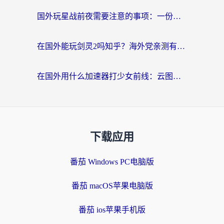
国外玩星战前夜需要注意的事项：一份来自老玩家的网络生存指南
在国外能玩剑灵2吗知乎？海外党亲测有效的国服游戏加速指南
在国外用什么加速器打少女前线：云图计划不卡？一个老玩家的掏心分享
下载应用
番茄 Windows PC电脑版
番茄 macOS苹果电脑版
番茄 ios苹果手机版