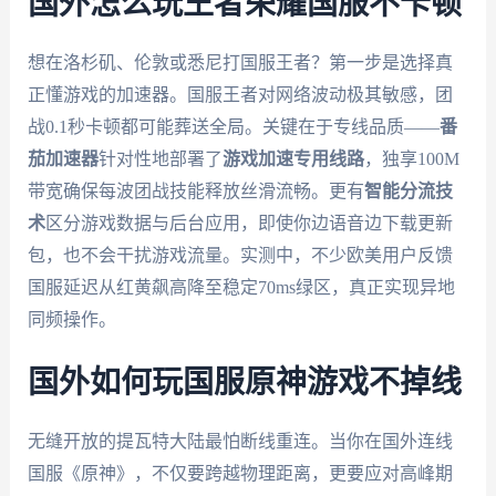
国外怎么玩王者荣耀国服不卡顿
想在洛杉矶、伦敦或悉尼打国服王者？第一步是选择真
正懂游戏的加速器。国服王者对网络波动极其敏感，团
战0.1秒卡顿都可能葬送全局。关键在于专线品质——
番
茄加速器
针对性地部署了
游戏加速专用线路
，独享100M
带宽确保每波团战技能释放丝滑流畅。更有
智能分流技
术
区分游戏数据与后台应用，即使你边语音边下载更新
包，也不会干扰游戏流量。实测中，不少欧美用户反馈
国服延迟从红黄飙高降至稳定70ms绿区，真正实现异地
同频操作。
国外如何玩国服原神游戏不掉线
无缝开放的提瓦特大陆最怕断线重连。当你在国外连线
国服《原神》，不仅要跨越物理距离，更要应对高峰期