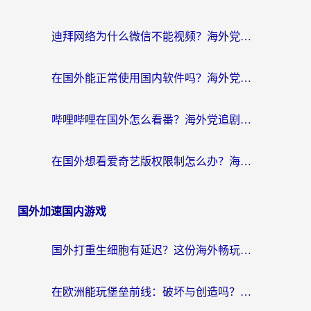
迪拜网络为什么微信不能视频？海外党必看的回国加速全攻略
在国外能正常使用国内软件吗？海外党亲测有效的无缝访问指南
哔哩哔哩在国外怎么看番？海外党追剧看片的终极解决方案
在国外想看爱奇艺版权限制怎么办？海外华人必看的追剧自由指南
国外加速国内游戏
国外打重生细胞有延迟？这份海外畅玩国服游戏加速器终极指南请收好
在欧洲能玩堡垒前线：破坏与创造吗？海外党国服游戏不卡顿的秘密