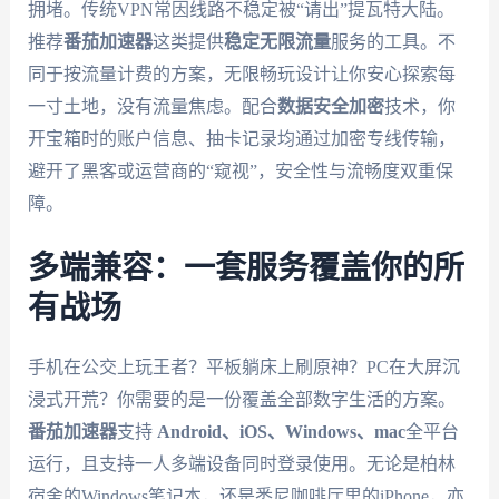
拥堵。传统VPN常因线路不稳定被“请出”提瓦特大陆。
推荐
番茄加速器
这类提供
稳定无限流量
服务的工具。不
同于按流量计费的方案，无限畅玩设计让你安心探索每
一寸土地，没有流量焦虑。配合
数据安全加密
技术，你
开宝箱时的账户信息、抽卡记录均通过加密专线传输，
避开了黑客或运营商的“窥视”，安全性与流畅度双重保
障。
多端兼容：一套服务覆盖你的所
有战场
手机在公交上玩王者？平板躺床上刷原神？PC在大屏沉
浸式开荒？你需要的是一份覆盖全部数字生活的方案。
番茄加速器
支持
Android、iOS、Windows、mac
全平台
运行，且支持一人多端设备同时登录使用。无论是柏林
宿舍的Windows笔记本，还是悉尼咖啡厅里的iPhone，亦