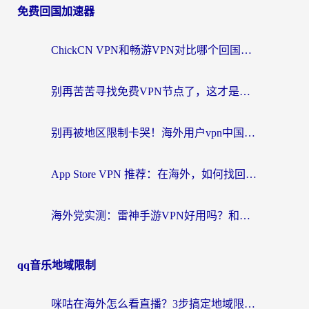
免费回国加速器
ChickCN VPN和畅游VPN对比哪个回国效果更好？海外党必看的回国加速器选择指南
别再苦苦寻找免费VPN节点了，这才是海外访问国内资源的正确姿势
别再被地区限制卡哭！海外用户vpn中国下载全攻略，无缝刷剧办公社交
App Store VPN 推荐：在海外，如何找回那扇回家的“任意门”？
海外党实测：雷神手游VPN好用吗？和闪电VPN对比哪个回国效果更好？附小众工具深度测评
qq音乐地域限制
咪咕在海外怎么看直播？3步搞定地域限制，还能畅看腾讯视频与国内热剧