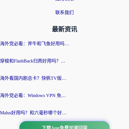
联系我们
最新资讯
海外党必看：斧牛和飞鱼好用吗？3步选对回国加速器，无缝刷剧玩国服
穿梭和FlashBack归燕好用吗？海外党亲测3款热门回国加速器，教你选对不踩坑
海外看国内剧总卡？快帆TV版VPN好用吗？和快滚VPN对比哪个回国效果更好？
海外党必看：Windows VPN 免费？别踩坑！教你选对好用的国内加速器无缝回国
Malus好用吗？和六毫秒哪个好？海外党选回国加速器的避坑指南
下载App免费加速回国