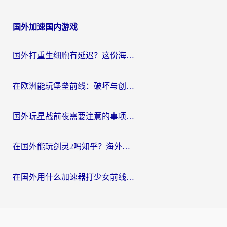
国外加速国内游戏
国外打重生细胞有延迟？这份海外畅玩国服游戏加速器终极指南请收好
在欧洲能玩堡垒前线：破坏与创造吗？海外党国服游戏不卡顿的秘密
国外玩星战前夜需要注意的事项：一份来自老玩家的网络生存指南
在国外能玩剑灵2吗知乎？海外党亲测有效的国服游戏加速指南
在国外用什么加速器打少女前线：云图计划不卡？一个老玩家的掏心分享