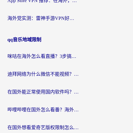
App Store VPN 推荐：在海外，如何找回那扇回家的“任意门”？
海外党实测：雷神手游VPN好用吗？和闪电VPN对比哪个回国效果更好？附小众工具深度测评
qq音乐地域限制
咪咕在海外怎么看直播？3步搞定地域限制，还能畅看腾讯视频与国内热剧
迪拜网络为什么微信不能视频？海外党必看的回国加速全攻略
在国外能正常使用国内软件吗？海外党亲测有效的无缝访问指南
哔哩哔哩在国外怎么看番？海外党追剧看片的终极解决方案
在国外想看爱奇艺版权限制怎么办？海外华人必看的追剧自由指南