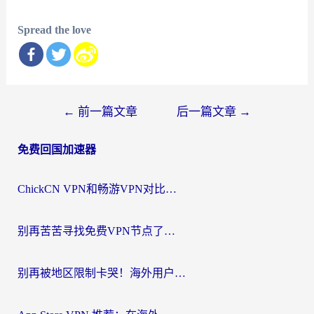
Spread the love
文
←
前一篇文章
后一篇文章
→
章
免费回国加速器
导
航
ChickCN VPN和畅游VPN对比哪个回国效果更好？海外党必看的回国加速器选择指南
别再苦苦寻找免费VPN节点了，这才是海外访问国内资源的正确姿势
别再被地区限制卡哭！海外用户vpn中国下载全攻略，无缝刷剧办公社交