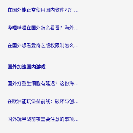
在国外能正常使用国内软件吗？海外党亲测有效的无缝访问指南
哔哩哔哩在国外怎么看番？海外党追剧看片的终极解决方案
在国外想看爱奇艺版权限制怎么办？海外华人必看的追剧自由指南
国外加速国内游戏
国外打重生细胞有延迟？这份海外畅玩国服游戏加速器终极指南请收好
在欧洲能玩堡垒前线：破坏与创造吗？海外党国服游戏不卡顿的秘密
国外玩星战前夜需要注意的事项：一份来自老玩家的网络生存指南