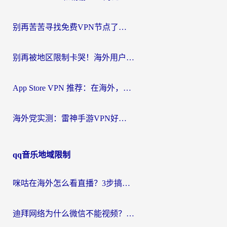
别再苦苦寻找免费VPN节点了，这才是海外访问国内资源的正确姿势
别再被地区限制卡哭！海外用户vpn中国下载全攻略，无缝刷剧办公社交
App Store VPN 推荐：在海外，如何找回那扇回家的“任意门”？
海外党实测：雷神手游VPN好用吗？和闪电VPN对比哪个回国效果更好？附小众工具深度测评
qq音乐地域限制
咪咕在海外怎么看直播？3步搞定地域限制，还能畅看腾讯视频与国内热剧
迪拜网络为什么微信不能视频？海外党必看的回国加速全攻略