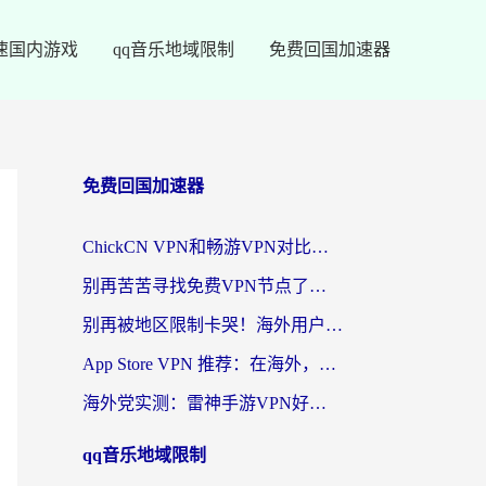
速国内游戏
qq音乐地域限制
免费回国加速器
免费回国加速器
ChickCN VPN和畅游VPN对比哪个回国效果更好？海外党必看的回国加速器选择指南
别再苦苦寻找免费VPN节点了，这才是海外访问国内资源的正确姿势
别再被地区限制卡哭！海外用户vpn中国下载全攻略，无缝刷剧办公社交
App Store VPN 推荐：在海外，如何找回那扇回家的“任意门”？
海外党实测：雷神手游VPN好用吗？和闪电VPN对比哪个回国效果更好？附小众工具深度测评
qq音乐地域限制