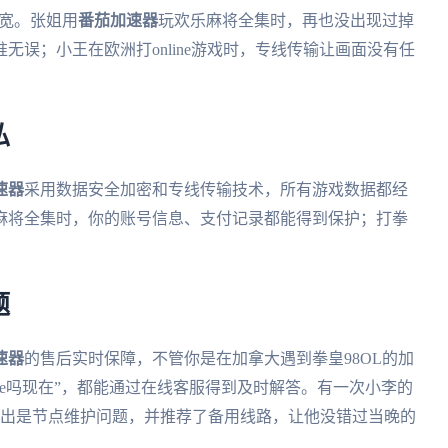
带宽。张姐用
番茄加速器
玩欢乐麻将全集时，再也没出现过掉
误；小王在欧洲打online游戏时，专线传输让画面没有任
私
速器
采用数据安全加密和专线传输技术，所有游戏数据都经
麻将全集时，你的账号信息、支付记录都能得到保护；打拳
题
速器
的售后实时保障，不管你是在加拿大遇到拳皇98OL的加
ine吗现在”，都能通过在线客服得到及时解答。有一次小李的
查出是节点维护问题，并推荐了备用线路，让他没错过当晚的