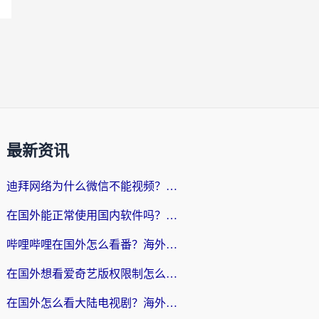
最新资讯
迪拜网络为什么微信不能视频？海外党必看的回国加速全攻略
在国外能正常使用国内软件吗？海外党亲测有效的无缝访问指南
哔哩哔哩在国外怎么看番？海外党追剧看片的终极解决方案
在国外想看爱奇艺版权限制怎么办？海外华人必看的追剧自由指南
在国外怎么看大陆电视剧？海外党亲测有效的解决方案