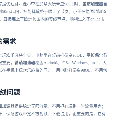
最优线路。像小李在加拿大玩拳皇98OL时，
番茄加速器
自
50ms以内，技能释放终于跟上了节奏；小王在德国想知道
，直接连上了欧洲到国内的专线节点，顺利进入了online服
的需求
玩欢乐麻将全集，电脑坐在桌前打拳皇98OL，平板偶尔看
很重要。
番茄加速器
覆盖Android、iOS、Windows、mac四大
在手机上玩欢乐麻将的同时，用电脑打拳皇98OL，不用切
掉线问题
茄加速器
提供稳定无限流量，不用担心玩到一半流量用完；
开，保证游戏带宽不被视频、下载占用。更重要的是，它有