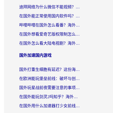
迪拜网络为什么微信不能视频？海外党必看的回国加速全攻略
在国外能正常使用国内软件吗？海外党亲测有效的无缝访问指南
哔哩哔哩在国外怎么看番？海外党追剧看片的终极解决方案
在国外想看爱奇艺版权限制怎么办？海外华人必看的追剧自由指南
在国外怎么看大陆电视剧？海外党亲测有效的解决方案
国外加速国内游戏
国外打重生细胞有延迟？这份海外畅玩国服游戏加速器终极指南请收好
在欧洲能玩堡垒前线：破坏与创造吗？海外党国服游戏不卡顿的秘密
国外玩星战前夜需要注意的事项：一份来自老玩家的网络生存指南
在国外能玩剑灵2吗知乎？海外党亲测有效的国服游戏加速指南
在国外用什么加速器打少女前线：云图计划不卡？一个老玩家的掏心分享