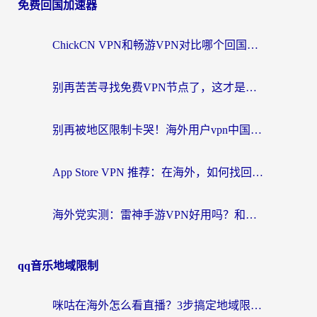
免费回国加速器
ChickCN VPN和畅游VPN对比哪个回国效果更好？海外党必看的回国加速器选择指南
别再苦苦寻找免费VPN节点了，这才是海外访问国内资源的正确姿势
别再被地区限制卡哭！海外用户vpn中国下载全攻略，无缝刷剧办公社交
App Store VPN 推荐：在海外，如何找回那扇回家的“任意门”？
海外党实测：雷神手游VPN好用吗？和闪电VPN对比哪个回国效果更好？附小众工具深度测评
qq音乐地域限制
咪咕在海外怎么看直播？3步搞定地域限制，还能畅看腾讯视频与国内热剧