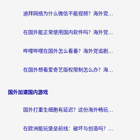
迪拜网络为什么微信不能视频？海外党必看的回国加速全攻略
在国外能正常使用国内软件吗？海外党亲测有效的无缝访问指南
哔哩哔哩在国外怎么看番？海外党追剧看片的终极解决方案
在国外想看爱奇艺版权限制怎么办？海外华人必看的追剧自由指南
国外加速国内游戏
国外打重生细胞有延迟？这份海外畅玩国服游戏加速器终极指南请收好
在欧洲能玩堡垒前线：破坏与创造吗？海外党国服游戏不卡顿的秘密