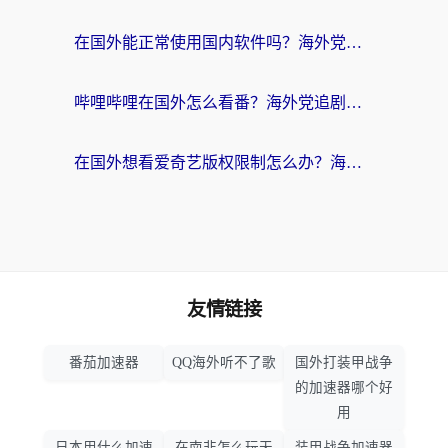
在国外能正常使用国内软件吗？海外党亲测有效的无缝访问指南
哔哩哔哩在国外怎么看番？海外党追剧看片的终极解决方案
在国外想看爱奇艺版权限制怎么办？海外华人必看的追剧自由指南
友情链接
番茄加速器
QQ海外听不了歌
国外打装甲战争
的加速器哪个好
用
日本用什么加速
在南非怎么玩天
装甲战争加速器