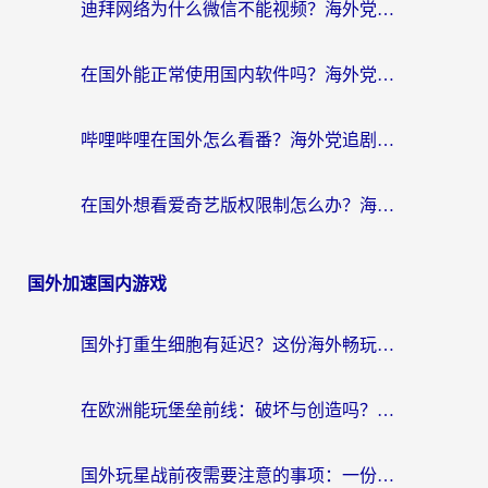
迪拜网络为什么微信不能视频？海外党必看的回国加速全攻略
在国外能正常使用国内软件吗？海外党亲测有效的无缝访问指南
哔哩哔哩在国外怎么看番？海外党追剧看片的终极解决方案
在国外想看爱奇艺版权限制怎么办？海外华人必看的追剧自由指南
国外加速国内游戏
国外打重生细胞有延迟？这份海外畅玩国服游戏加速器终极指南请收好
在欧洲能玩堡垒前线：破坏与创造吗？海外党国服游戏不卡顿的秘密
国外玩星战前夜需要注意的事项：一份来自老玩家的网络生存指南