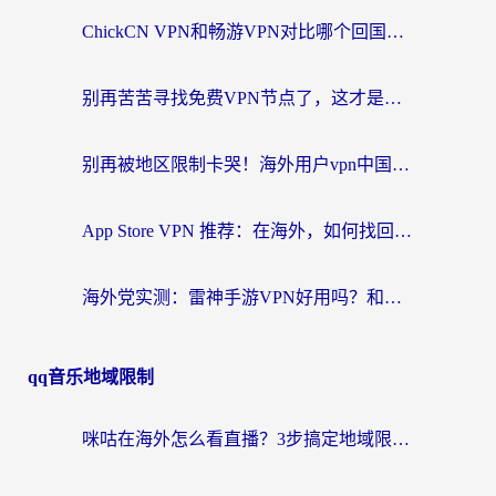
ChickCN VPN和畅游VPN对比哪个回国效果更好？海外党必看的回国加速器选择指南
别再苦苦寻找免费VPN节点了，这才是海外访问国内资源的正确姿势
别再被地区限制卡哭！海外用户vpn中国下载全攻略，无缝刷剧办公社交
App Store VPN 推荐：在海外，如何找回那扇回家的“任意门”？
海外党实测：雷神手游VPN好用吗？和闪电VPN对比哪个回国效果更好？附小众工具深度测评
qq音乐地域限制
咪咕在海外怎么看直播？3步搞定地域限制，还能畅看腾讯视频与国内热剧