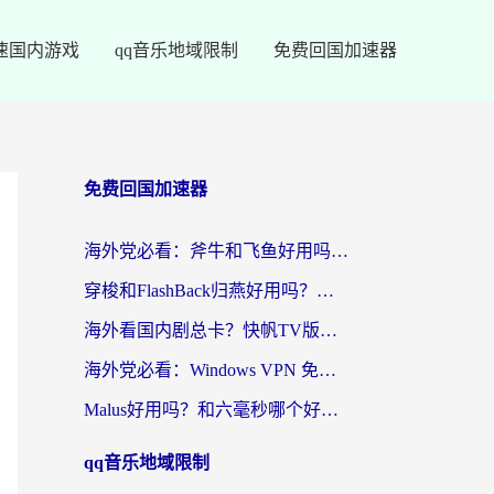
速国内游戏
qq音乐地域限制
免费回国加速器
免费回国加速器
海外党必看：斧牛和飞鱼好用吗？3步选对回国加速器，无缝刷剧玩国服
穿梭和FlashBack归燕好用吗？海外党亲测3款热门回国加速器，教你选对不踩坑
海外看国内剧总卡？快帆TV版VPN好用吗？和快滚VPN对比哪个回国效果更好？
海外党必看：Windows VPN 免费？别踩坑！教你选对好用的国内加速器无缝回国
Malus好用吗？和六毫秒哪个好？海外党选回国加速器的避坑指南
qq音乐地域限制