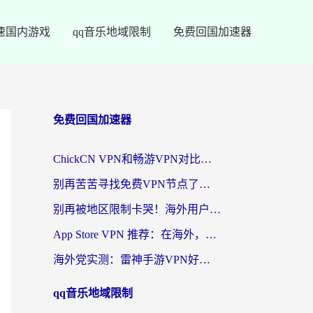
速国内游戏
qq音乐地域限制
免费回国加速器
免费回国加速器
ChickCN VPN和畅游VPN对比哪个回国效果更好？海外党必看的回国加速器选择指南
别再苦苦寻找免费VPN节点了，这才是海外访问国内资源的正确姿势
别再被地区限制卡哭！海外用户vpn中国下载全攻略，无缝刷剧办公社交
App Store VPN 推荐：在海外，如何找回那扇回家的“任意门”？
海外党实测：雷神手游VPN好用吗？和闪电VPN对比哪个回国效果更好？附小众工具深度测评
qq音乐地域限制