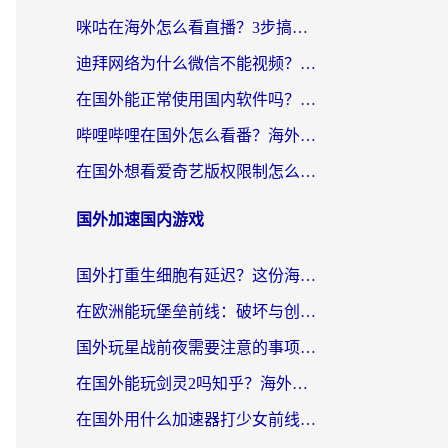
咪咕在海外怎么看直播？3步搞定地域限制，还能畅看腾讯视频与国内热剧
迪拜网络为什么微信不能视频？海外党必看的回国加速全攻略
在国外能正常使用国内软件吗？海外党亲测有效的无缝访问指南
哔哩哔哩在国外怎么看番？海外党追剧看片的终极解决方案
在国外想看爱奇艺版权限制怎么办？海外华人必看的追剧自由指南
国外加速国内游戏
国外打重生细胞有延迟？这份海外畅玩国服游戏加速器终极指南请收好
在欧洲能玩堡垒前线：破坏与创造吗？海外党国服游戏不卡顿的秘密
国外玩星战前夜需要注意的事项：一份来自老玩家的网络生存指南
在国外能玩剑灵2吗知乎？海外党亲测有效的国服游戏加速指南
在国外用什么加速器打少女前线：云图计划不卡？一个老玩家的掏心分享