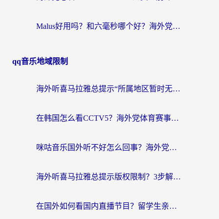
Malus好用吗？和六毫秒哪个好？海外党选回国加速器的避坑指南
qq音乐地域限制
海外听喜马拉雅总提示“所属地区暂时无版权”？这个限制解除方法亲测有效！
在韩国怎么看CCTV5？海外党体育赛事+中文解说观看终极指南
咪咕音乐国外听不好怎么回事？海外党听歌自由的终极解决方案来了
海外听喜马拉雅总提示版权限制？3步解决+2个音乐平台问题全攻略
在国外如何看国内直播节目？留学生亲测有效的追剧加速指南