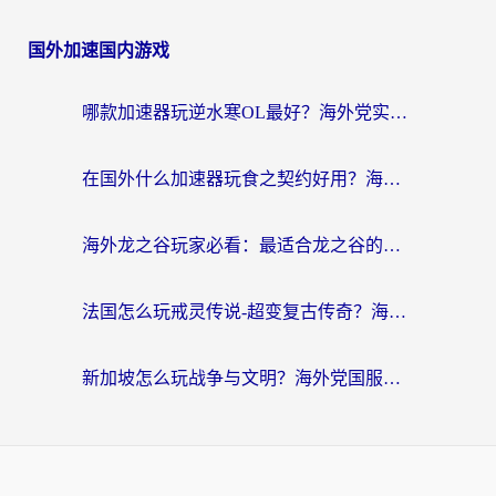
国外加速国内游戏
哪款加速器玩逆水寒OL最好？海外党实测后的终极选择指南
在国外什么加速器玩食之契约好用？海外党亲测有效的国服游戏加速指南
海外龙之谷玩家必看：最适合龙之谷的加速器，解决延迟卡顿还能畅玩幻书启示录和梦幻西游？
法国怎么玩戒灵传说-超变复古传奇？海外玩家国服游戏加速终极指南
新加坡怎么玩战争与文明？海外党国服游戏加速器终极避坑指南