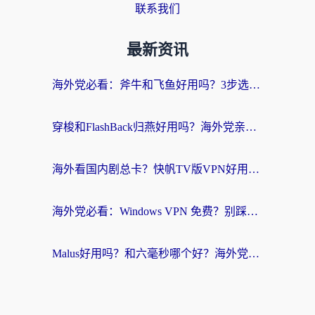
联系我们
最新资讯
海外党必看：斧牛和飞鱼好用吗？3步选对回国加速器，无缝刷剧玩国服
穿梭和FlashBack归燕好用吗？海外党亲测3款热门回国加速器，教你选对不踩坑
海外看国内剧总卡？快帆TV版VPN好用吗？和快滚VPN对比哪个回国效果更好？
海外党必看：Windows VPN 免费？别踩坑！教你选对好用的国内加速器无缝回国
Malus好用吗？和六毫秒哪个好？海外党选回国加速器的避坑指南