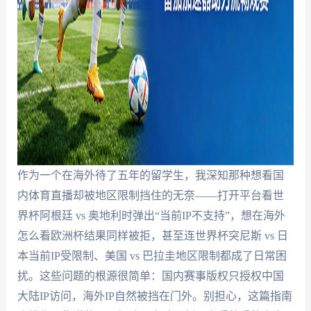
作为一个在海外待了五年的留学生，我深知那种想看国
内体育直播却被地区限制挡住的无奈——打开平台看世
界杯阿根廷 vs 奥地利时弹出“当前IP不支持”，想在海外
怎么看欧洲杯结果同样被拒，甚至连世界杯突尼斯 vs 日
本当前IP受限制、美国 vs 巴拉圭地区限制都成了日常困
扰。这些问题的根源很简单：国内赛事版权只授权中国
大陆IP访问，海外IP自然被挡在门外。别担心，这篇指南