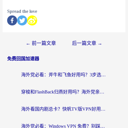
Spread the love
←
前一篇文章
后一篇文章
→
免费回国加速器
海外党必看：斧牛和飞鱼好用吗？3步选对回国加速器，无缝刷剧玩国服
穿梭和FlashBack归燕好用吗？海外党亲测3款热门回国加速器，教你选对不踩坑
海外看国内剧总卡？快帆TV版VPN好用吗？和快滚VPN对比哪个回国效果更好？
海外党必看：Windows VPN 免费？别踩坑！教你选对好用的国内加速器无缝回国