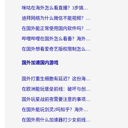
咪咕在海外怎么看直播？3步搞定地域限制，还能畅看腾讯视频与国内热剧
迪拜网络为什么微信不能视频？海外党必看的回国加速全攻略
在国外能正常使用国内软件吗？海外党亲测有效的无缝访问指南
哔哩哔哩在国外怎么看番？海外党追剧看片的终极解决方案
在国外想看爱奇艺版权限制怎么办？海外华人必看的追剧自由指南
国外加速国内游戏
国外打重生细胞有延迟？这份海外畅玩国服游戏加速器终极指南请收好
在欧洲能玩堡垒前线：破坏与创造吗？海外党国服游戏不卡顿的秘密
国外玩星战前夜需要注意的事项：一份来自老玩家的网络生存指南
在国外能玩剑灵2吗知乎？海外党亲测有效的国服游戏加速指南
在国外用什么加速器打少女前线：云图计划不卡？一个老玩家的掏心分享