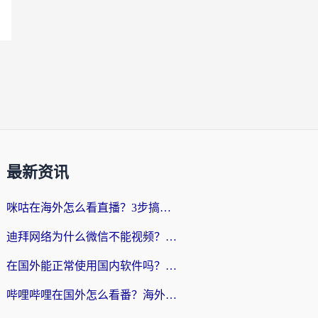
最新资讯
咪咕在海外怎么看直播？3步搞定地域限制，还能畅看腾讯视频与国内热剧
迪拜网络为什么微信不能视频？海外党必看的回国加速全攻略
在国外能正常使用国内软件吗？海外党亲测有效的无缝访问指南
哔哩哔哩在国外怎么看番？海外党追剧看片的终极解决方案