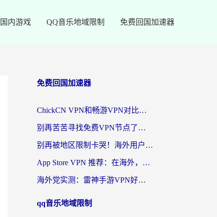
国内游戏
QQ音乐地域限制
免费回国加速器
免费回国加速器
ChickCN VPN和畅游VPN对比哪个回国效果更好？海外党必看的回国加速器选择指南
别再苦苦寻找免费VPN节点了，这才是海外访问国内资源的正确姿势
别再被地区限制卡哭！海外用户vpn中国下载全攻略，无缝刷剧办公社交
App Store VPN 推荐：在海外，如何找回那扇回家的“任意门”？
海外党实测：雷神手游VPN好用吗？和闪电VPN对比哪个回国效果更好？附小众工具深度测评
qq音乐地域限制