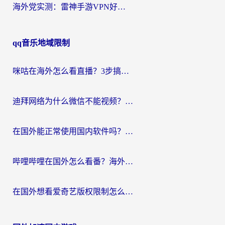
海外党实测：雷神手游VPN好用吗？和闪电VPN对比哪个回国效果更好？附小众工具深度测评
qq音乐地域限制
咪咕在海外怎么看直播？3步搞定地域限制，还能畅看腾讯视频与国内热剧
迪拜网络为什么微信不能视频？海外党必看的回国加速全攻略
在国外能正常使用国内软件吗？海外党亲测有效的无缝访问指南
哔哩哔哩在国外怎么看番？海外党追剧看片的终极解决方案
在国外想看爱奇艺版权限制怎么办？海外华人必看的追剧自由指南