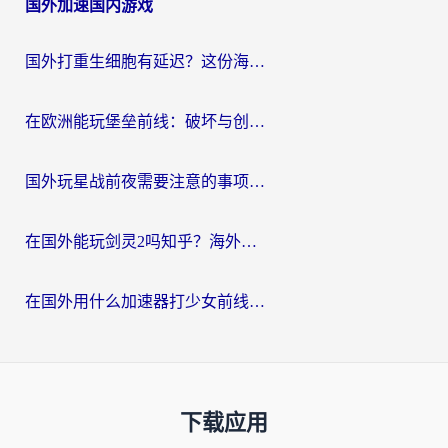
国外加速国内游戏
国外打重生细胞有延迟？这份海外畅玩国服游戏加速器终极指南请收好
在欧洲能玩堡垒前线：破坏与创造吗？海外党国服游戏不卡顿的秘密
国外玩星战前夜需要注意的事项：一份来自老玩家的网络生存指南
在国外能玩剑灵2吗知乎？海外党亲测有效的国服游戏加速指南
在国外用什么加速器打少女前线：云图计划不卡？一个老玩家的掏心分享
下载应用