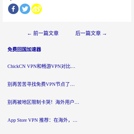
文
←
前一篇文章
后一篇文章
→
章
免费回国加速器
导
航
ChickCN VPN和畅游VPN对比哪个回国效果更好？海外党必看的回国加速器选择指南
别再苦苦寻找免费VPN节点了，这才是海外访问国内资源的正确姿势
别再被地区限制卡哭！海外用户vpn中国下载全攻略，无缝刷剧办公社交
App Store VPN 推荐：在海外，如何找回那扇回家的“任意门”？