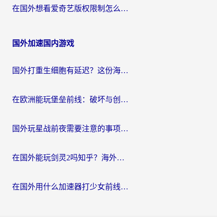
在国外想看爱奇艺版权限制怎么办？海外华人必看的追剧自由指南
国外加速国内游戏
国外打重生细胞有延迟？这份海外畅玩国服游戏加速器终极指南请收好
在欧洲能玩堡垒前线：破坏与创造吗？海外党国服游戏不卡顿的秘密
国外玩星战前夜需要注意的事项：一份来自老玩家的网络生存指南
在国外能玩剑灵2吗知乎？海外党亲测有效的国服游戏加速指南
在国外用什么加速器打少女前线：云图计划不卡？一个老玩家的掏心分享