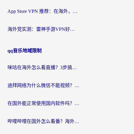
App Store VPN 推荐：在海外，如何找回那扇回家的“任意门”？
海外党实测：雷神手游VPN好用吗？和闪电VPN对比哪个回国效果更好？附小众工具深度测评
qq音乐地域限制
咪咕在海外怎么看直播？3步搞定地域限制，还能畅看腾讯视频与国内热剧
迪拜网络为什么微信不能视频？海外党必看的回国加速全攻略
在国外能正常使用国内软件吗？海外党亲测有效的无缝访问指南
哔哩哔哩在国外怎么看番？海外党追剧看片的终极解决方案