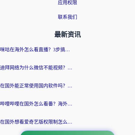
应用权限
联系我们
最新资讯
咪咕在海外怎么看直播？3步搞定地域限制，还能畅看腾讯视频与国内热剧
迪拜网络为什么微信不能视频？海外党必看的回国加速全攻略
在国外能正常使用国内软件吗？海外党亲测有效的无缝访问指南
哔哩哔哩在国外怎么看番？海外党追剧看片的终极解决方案
在国外想看爱奇艺版权限制怎么办？海外华人必看的追剧自由指南