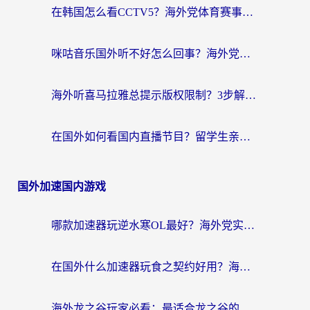
在韩国怎么看CCTV5？海外党体育赛事+中文解说观看终极指南
咪咕音乐国外听不好怎么回事？海外党听歌自由的终极解决方案来了
海外听喜马拉雅总提示版权限制？3步解决+2个音乐平台问题全攻略
在国外如何看国内直播节目？留学生亲测有效的追剧加速指南
国外加速国内游戏
哪款加速器玩逆水寒OL最好？海外党实测后的终极选择指南
在国外什么加速器玩食之契约好用？海外党亲测有效的国服游戏加速指南
海外龙之谷玩家必看：最适合龙之谷的加速器，解决延迟卡顿还能畅玩幻书启示录和梦幻西游？