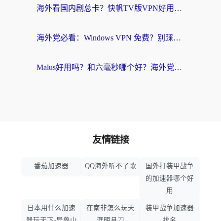
海外看国内剧总卡？快帆TV版VPN好用吗？和快滚VPN对比哪个回国效果更好？
海外党必看：Windows VPN 免费？别踩坑！教你选对好用的国内加速器无缝回国
Malus好用吗？和六毫秒哪个好？海外党选回国加速器的避坑指南
友情链接
番茄加速器
QQ海外听不了歌
国外打装甲战争
的加速器哪个好
用
日本用什么加速
在南非怎么玩天
装甲战争加速器
器玩天下-异兽山
涯明月刀
排名