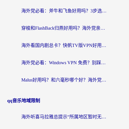
海外党必看：斧牛和飞鱼好用吗？3步选对回国加速器，无缝刷剧玩国服
穿梭和FlashBack归燕好用吗？海外党亲测3款热门回国加速器，教你选对不踩坑
海外看国内剧总卡？快帆TV版VPN好用吗？和快滚VPN对比哪个回国效果更好？
海外党必看：Windows VPN 免费？别踩坑！教你选对好用的国内加速器无缝回国
Malus好用吗？和六毫秒哪个好？海外党选回国加速器的避坑指南
qq音乐地域限制
海外听喜马拉雅总提示“所属地区暂时无版权”？这个限制解除方法亲测有效！