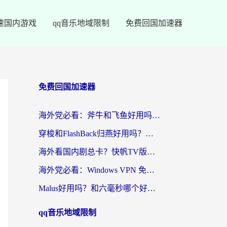
速国内游戏
qq音乐地域限制
免费回国加速器
免费回国加速器
海外党必看：斧牛和飞鱼好用吗？3步选对回国加速器，无缝刷剧玩国服
穿梭和FlashBack归燕好用吗？海外党亲测3款热门回国加速器，教你选对不踩坑
海外看国内剧总卡？快帆TV版VPN好用吗？和快滚VPN对比哪个回国效果更好？
海外党必看：Windows VPN 免费？别踩坑！教你选对好用的国内加速器无缝回国
Malus好用吗？和六毫秒哪个好？海外党选回国加速器的避坑指南
qq音乐地域限制