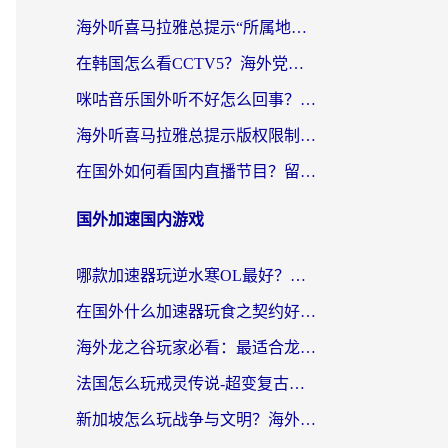
海外听喜马拉雅总提示“所属地区暂时无版权”？这个限制解除方法亲测有效！
在韩国怎么看CCTV5？海外党体育赛事+中文解说观看终极指南
咪咕音乐国外听不好怎么回事？海外党听歌自由的终极解决方案来了
海外听喜马拉雅总提示版权限制？3步解决+2个音乐平台问题全攻略
在国外如何看国内直播节目？留学生亲测有效的追剧加速指南
国外加速国内游戏
哪款加速器玩逆水寒OL最好？海外党实测后的终极选择指南
在国外什么加速器玩食之契约好用？海外党亲测有效的国服游戏加速指南
海外龙之谷玩家必看：最适合龙之谷的加速器，解决延迟卡顿还能畅玩幻书启示录和梦幻西游？
法国怎么玩戒灵传说-超变复古传奇？海外玩家国服游戏加速终极指南
新加坡怎么玩战争与文明？海外党国服游戏加速器终极避坑指南