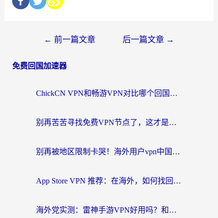
←
前一篇文章
后一篇文章
→
免费回国加速器
ChickCN VPN和畅游VPN对比哪个回国效果更好？海外党必看的回国加速器选择指南
别再苦苦寻找免费VPN节点了，这才是海外访问国内资源的正确姿势
别再被地区限制卡哭！海外用户vpn中国下载全攻略，无缝刷剧办公社交
App Store VPN 推荐：在海外，如何找回那扇回家的“任意门”？
海外党实测：雷神手游VPN好用吗？和闪电VPN对比哪个回国效果更好？附小众工具深度测评