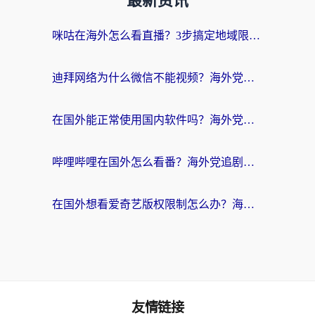
最新资讯
咪咕在海外怎么看直播？3步搞定地域限制，还能畅看腾讯视频与国内热剧
迪拜网络为什么微信不能视频？海外党必看的回国加速全攻略
在国外能正常使用国内软件吗？海外党亲测有效的无缝访问指南
哔哩哔哩在国外怎么看番？海外党追剧看片的终极解决方案
在国外想看爱奇艺版权限制怎么办？海外华人必看的追剧自由指南
友情链接