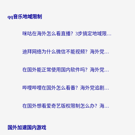
qq音乐地域限制
咪咕在海外怎么看直播？3步搞定地域限制，还能畅看腾讯视频与国内热剧
迪拜网络为什么微信不能视频？海外党必看的回国加速全攻略
在国外能正常使用国内软件吗？海外党亲测有效的无缝访问指南
哔哩哔哩在国外怎么看番？海外党追剧看片的终极解决方案
在国外想看爱奇艺版权限制怎么办？海外华人必看的追剧自由指南
国外加速国内游戏