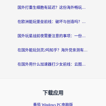
国外打重生细胞有延迟？这份海外畅玩国服游戏加速器终极指南请收好
在欧洲能玩堡垒前线：破坏与创造吗？海外党国服游戏不卡顿的秘密
国外玩星战前夜需要注意的事项：一份来自老玩家的网络生存指南
在国外能玩剑灵2吗知乎？海外党亲测有效的国服游戏加速指南
在国外用什么加速器打少女前线：云图计划不卡？一个老玩家的掏心分享
下载应用
番茄 Windows PC电脑版