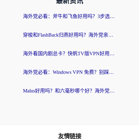
最新资讯
海外党必看：斧牛和飞鱼好用吗？3步选对回国加速器，无缝刷剧玩国服
穿梭和FlashBack归燕好用吗？海外党亲测3款热门回国加速器，教你选对不踩坑
海外看国内剧总卡？快帆TV版VPN好用吗？和快滚VPN对比哪个回国效果更好？
海外党必看：Windows VPN 免费？别踩坑！教你选对好用的国内加速器无缝回国
Malus好用吗？和六毫秒哪个好？海外党选回国加速器的避坑指南
友情链接