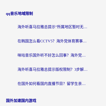
qq音乐地域限制
海外听喜马拉雅总提示“所属地区暂时无版权”？这个限制解除方法亲测有效！
在韩国怎么看CCTV5？海外党体育赛事+中文解说观看终极指南
咪咕音乐国外听不好怎么回事？海外党听歌自由的终极解决方案来了
海外听喜马拉雅总提示版权限制？3步解决+2个音乐平台问题全攻略
在国外如何看国内直播节目？留学生亲测有效的追剧加速指南
国外加速国内游戏