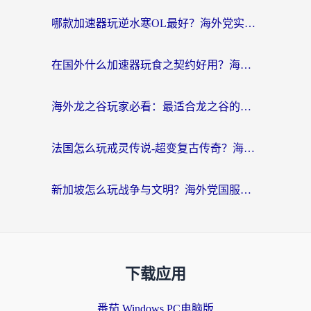
哪款加速器玩逆水寒OL最好？海外党实测后的终极选择指南
在国外什么加速器玩食之契约好用？海外党亲测有效的国服游戏加速指南
海外龙之谷玩家必看：最适合龙之谷的加速器，解决延迟卡顿还能畅玩幻书启示录和梦幻西游？
法国怎么玩戒灵传说-超变复古传奇？海外玩家国服游戏加速终极指南
新加坡怎么玩战争与文明？海外党国服游戏加速器终极避坑指南
下载应用
番茄 Windows PC电脑版