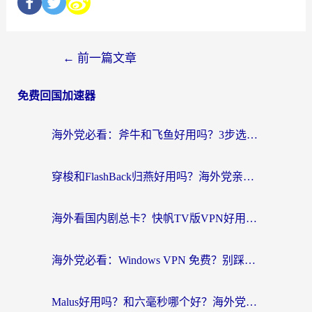
←
前一篇文章
免费回国加速器
海外党必看：斧牛和飞鱼好用吗？3步选对回国加速器，无缝刷剧玩国服
穿梭和FlashBack归燕好用吗？海外党亲测3款热门回国加速器，教你选对不踩坑
海外看国内剧总卡？快帆TV版VPN好用吗？和快滚VPN对比哪个回国效果更好？
海外党必看：Windows VPN 免费？别踩坑！教你选对好用的国内加速器无缝回国
Malus好用吗？和六毫秒哪个好？海外党选回国加速器的避坑指南