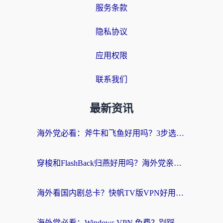
服务条款
隐私协议
应用权限
联系我们
最新资讯
海外党必看：斧牛和飞鱼好用吗？3步选对回国加速器，无缝刷剧玩国服
穿梭和FlashBack归燕好用吗？海外党亲测3款热门回国加速器，教你选对不踩坑
海外看国内剧总卡？快帆TV版VPN好用吗？和快滚VPN对比哪个回国效果更好？
海外党必看：Windows VPN 免费？别踩坑！教你选对好用的国内加速器无缝回国