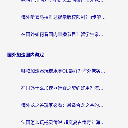
咪咕音乐国外听不好怎么回事？海外党听歌自由的终极解决方案来了
海外听喜马拉雅总提示版权限制？3步解决+2个音乐平台问题全攻略
在国外如何看国内直播节目？留学生亲测有效的追剧加速指南
国外加速国内游戏
哪款加速器玩逆水寒OL最好？海外党实测后的终极选择指南
在国外什么加速器玩食之契约好用？海外党亲测有效的国服游戏加速指南
海外龙之谷玩家必看：最适合龙之谷的加速器，解决延迟卡顿还能畅玩幻书启示录和梦幻西游？
法国怎么玩戒灵传说-超变复古传奇？海外玩家国服游戏加速终极指南