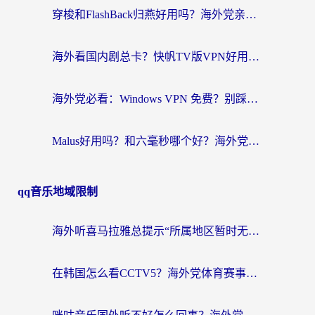
穿梭和FlashBack归燕好用吗？海外党亲测3款热门回国加速器，教你选对不踩坑
海外看国内剧总卡？快帆TV版VPN好用吗？和快滚VPN对比哪个回国效果更好？
海外党必看：Windows VPN 免费？别踩坑！教你选对好用的国内加速器无缝回国
Malus好用吗？和六毫秒哪个好？海外党选回国加速器的避坑指南
qq音乐地域限制
海外听喜马拉雅总提示“所属地区暂时无版权”？这个限制解除方法亲测有效！
在韩国怎么看CCTV5？海外党体育赛事+中文解说观看终极指南